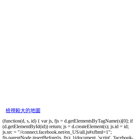
檢視較大的地圖
(function(d, s, id) { var js, fjs = d.getElementsByTagName(s)[0]; if
(d.getElementById(id)) return; js = d.createElement(s); js.id = id;
js.src = "//connect.facebook.net/en_US/all.js#xfbml=1";
fjs.parentNode.insertBefore(js, fjs); }(document, 'script', 'facebook-