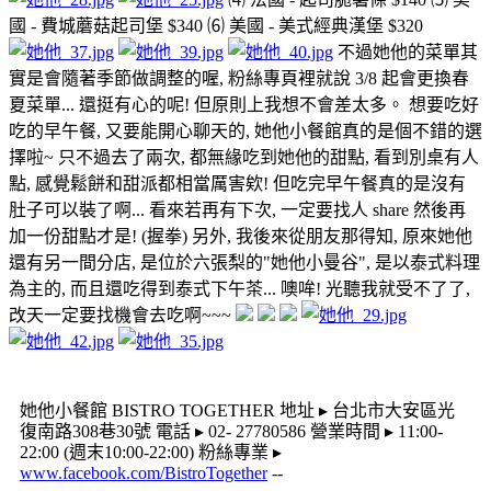
國 - 費城蘑菇起司堡 $340 ⑹ 美國 - 美式經典漢堡 $320
不過她他的菜單其
實是會隨著季節做調整的喔, 粉絲專頁裡就說 3/8 起會更換春
夏菜單... 還挺有心的呢! 但原則上我想不會差太多。 想要吃好
吃的早午餐, 又要能開心聊天的, 她他小餐館真的是個不錯的選
擇啦~ 只不過去了兩次, 都無緣吃到她他的甜點, 看到別桌有人
點, 感覺鬆餅和甜派都相當厲害欸! 但吃完早午餐真的是沒有
肚子可以裝了啊... 看來若再有下次, 一定要找人 share 然後再
加一份甜點才是! (握拳) 另外, 我後來從朋友那得知, 原來她他
還有另一間分店, 是位於六張梨的"她他小曼谷", 是以泰式料理
為主的, 而且還吃得到泰式下午茶... 噢哞! 光聽我就受不了了,
改天一定要找機會去吃啊~~~
她他小餐館 BISTRO TOGETHER 地址 ▸ 台北市大安區光
復南路308巷30號 電話 ▸ 02- 27780586 營業時間 ▸ 11:00-
22:00 (週末10:00-22:00) 粉絲專業 ▸
www.facebook.com/BistroTogether
--