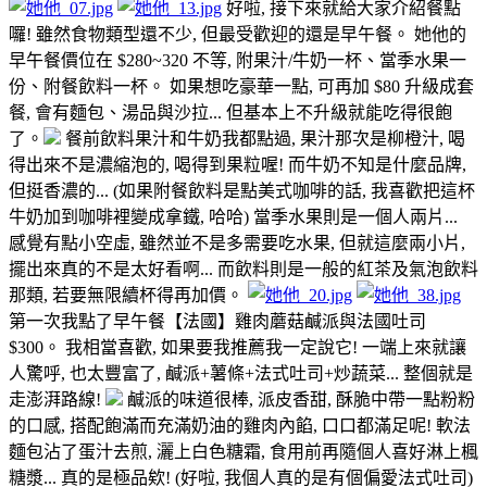
好啦, 接下來就給大家介紹餐點
囉! 雖然食物類型還不少, 但最受歡迎的還是早午餐。 她他的
早午餐價位在 $280~320 不等, 附果汁/牛奶一杯、當季水果一
份、附餐飲料一杯。 如果想吃豪華一點, 可再加 $80 升級成套
餐, 會有麵包、湯品與沙拉... 但基本上不升級就能吃得很飽
了。
餐前飲料果汁和牛奶我都點過, 果汁那次是柳橙汁, 喝
得出來不是濃縮泡的, 喝得到果粒喔! 而牛奶不知是什麼品牌,
但挺香濃的... (如果附餐飲料是點美式咖啡的話, 我喜歡把這杯
牛奶加到咖啡裡變成拿鐵, 哈哈) 當季水果則是一個人兩片...
感覺有點小空虛, 雖然並不是多需要吃水果, 但就這麼兩小片,
擺出來真的不是太好看啊... 而飲料則是一般的紅茶及氣泡飲料
那類, 若要無限續杯得再加價。
第一次我點了早午餐【法國】雞肉蘑菇鹹派與法國吐司
$300。 我相當喜歡, 如果要我推薦我一定說它! 一端上來就讓
人驚呼, 也太豐富了, 鹹派+薯條+法式吐司+炒蔬菜... 整個就是
走澎湃路線!
鹹派的味道很棒, 派皮香甜, 酥脆中帶一點粉粉
的口感, 搭配飽滿而充滿奶油的雞肉內餡, 口口都滿足呢! 軟法
麵包沾了蛋汁去煎, 灑上白色糖霜, 食用前再隨個人喜好淋上楓
糖漿... 真的是極品欸! (好啦, 我個人真的是有個偏愛法式吐司)