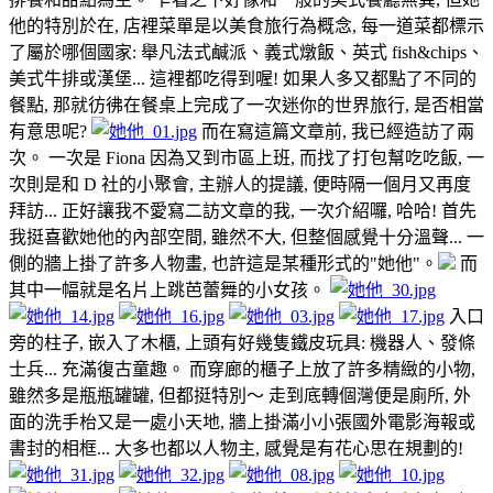
他的特別於在, 店裡菜單是以美食旅行為概念, 每一道菜都標示
了屬於哪個國家: 舉凡法式鹹派、義式燉飯、英式 fish&chips、
美式牛排或漢堡... 這裡都吃得到喔! 如果人多又都點了不同的
餐點, 那就彷彿在餐桌上完成了一次迷你的世界旅行, 是否相當
有意思呢?
而在寫這篇文章前, 我已經造訪了兩
次。 一次是 Fiona 因為又到市區上班, 而找了打包幫吃吃飯, 一
次則是和 D 社的小聚會, 主辦人的提議, 便時隔一個月又再度
拜訪... 正好讓我不愛寫二訪文章的我, 一次介紹囉, 哈哈! 首先
我挺喜歡她他的內部空間, 雖然不大, 但整個感覺十分溫聲... 一
側的牆上掛了許多人物畫, 也許這是某種形式的"她他"。
而
其中一幅就是名片上跳芭蕾舞的小女孩。
入口
旁的柱子, 嵌入了木櫃, 上頭有好幾隻鐵皮玩具: 機器人、發條
士兵... 充滿復古童趣。 而穿廊的櫃子上放了許多精緻的小物,
雖然多是瓶瓶罐罐, 但都挺特別～ 走到底轉個灣便是廁所, 外
面的洗手枱又是一處小天地, 牆上掛滿小小張國外電影海報或
書封的相框... 大多也都以人物主, 感覺是有花心思在規劃的!