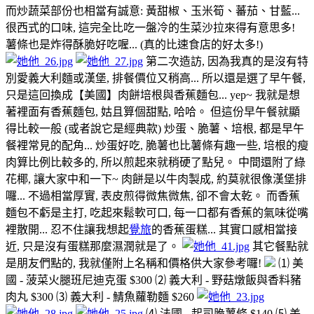
而炒蔬菜部份也相當有誠意: 黃甜椒、玉米筍、蕃茄、甘藍...
很西式的口味, 這完全比吃一盤冷的生菜沙拉來得有意思多!
薯條也是炸得酥脆好吃喔... (真的比速食店的好太多!)
第二次造訪, 因為我真的是沒有特
別愛義大利麵或漢堡, 排餐價位又稍高... 所以還是選了早午餐,
只是這回換成【美國】肉餅培根與香蕉麵包... yep~ 我就是想
著裡面有香蕉麵包, 姑且算個甜點, 哈哈。 但這份早午餐就顯
得比較一般 (或者說它是經典款) 炒蛋、脆薯、培根, 都是早午
餐裡常見的配角... 炒蛋好吃, 脆薯也比薯條有趣一些, 培根的瘦
肉算比例比較多的, 所以煎起來就稍硬了點兒。 中間還附了綠
花椰, 讓大家中和一下~ 肉餅是以牛肉製成, 約莫就很像漢堡排
囉... 不過相當厚實, 表皮煎得微焦微焦, 卻不會太乾。 而香蕉
麵包不虧是主打, 吃起來鬆軟可口, 每一口都有香蕉的氣味從嘴
裡散開... 忍不住讓我想起
覺旅
的香蕉蛋糕... 其實口感相當接
近, 只是沒有蛋糕那麼濕潤就是了。
其它餐點就
是朋友們點的, 我就僅附上名稱和價格供大家參考囉!
⑴ 美
國 - 菠菜火腿班尼迪克蛋 $300 ⑵ 義大利 - 野菇燉飯與香料豬
肉丸 $300 ⑶ 義大利 - 鯖魚蘿勒麵 $260
⑷ 法國 - 起司脆薯條 $140 ⑸ 美