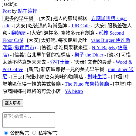
jssdk'));
Post
by
站在這裡
.
更多的早午餐
- [大安] 迷人的煎鍋蛋糕 -
方糖咖啡館 sugar
cafe
- [大安] 吃裝潢的時尚品牌 -
TJB Cafe
- [大安] 服務差強人
意 -
樂麵屋
- [大安] 選擇多, 食物多元有創意 -
貳樓 Second
Floor Café
- [大安] 太好吃, 每次飽到要吐 -
vans Burger 伊凡斯
漢堡 (敦南門市)
- [信義] 想吃貝果就來這 -
N.Y. Bagels (信義
店)
- [信義] 台北早午餐的指標店 -
樂子 the Diner
- [淡水] 可惜
太遠不然真想天天去 -
登打士街
- [天母] 文青的最愛 -
Wood &
Pot Coffee
- [新店] 新店區難得一見的美式早午餐 -
mini diner 米
尼
- [三芝] 海邊小鎮也有美味的咖啡店 -
對味生活
- [中壢] 中
壢地區值得一推的美式餐廳 -
The Pluto 布魯特餐廳
- [中壢] 中
原商圈鄉村風格的可愛小店 -
YA bistro
載入更多
公開留言
私密留言