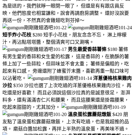
為是送的，我們就睜一眼閉一眼了， 但還是有有跟店員反
映，他們態度也相當謙和，說會再請廚房調整。 還好沒說要
再送一份，不然真的會雞翅吃到芬掉～
短手炸小花枝
$280 短手小花枝，朋友念念不忘， 淋上檸檬
汁，再沾點塔塔醬，整個清爽可口又涮嘴。
男生最愛香蒜薯條
$180 薯條
有男生愛的香蒜和女生愛的松露， 這是香蒜的，在脆酥的薯
條上加了一些蒜粒，但蒜味並不會太重； 薯條是偏粗的，吃
起來有口感， 旁邊還附了蜂蜜芥末醬，喜歡再重一點口味可
以沾著吃。
洋蔥優格核果雞肉
沙拉
$350 沙拉也選了上次吃過的洋蔥優格核果雞肉沙拉， 再
吃還是好喜歡！ 而且必須說這個沙拉真的是誠意很足， 澎湃
料多，還有滿滿杏仁片和腰果， 而且這腰果還是掛霜腰果，
吃起來甜甜的，尤其加分。
溫泉蛋松露蘑菇燉飯
$420 朋
友點了溫泉蛋松露蘑菇燉飯， 上次有吃過，也是我超推的品
項。 磨菇白醬加松露，再拌上半熟的溫泉蛋，再美味不過。