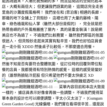
能因為週末，人潮比我預期的多， 而且這間店的空間比起本
店，大概有兩倍大； 但更讓我們訝異的是， 這間店完全走峇
里島的沙灘度假風格啊！ 我們坐在和 [思泊客] 相通的長廊，
那邊的地下全鋪上了貝殻砂， 店裡也用了大量的藤椅、陽
傘、綠色植栽和仙人掌（雖然大部份是假的）， 完全就是把
熱帶島嶼的戶外風格搬進了屋內， 真的是重金裝潢！說是網
美店也不為過了。 不過我們比較務實， 雖然我們那區的氛圍
很迷人， 但貝殻砂走起來其實有點辛苦，我們也好怕店員會
走一走仆街 XDDD 然後桌子比較低，不那麼適合用餐。
然後不知是否有要符合整體氛圍， 從訂位時的回覆到帶位點
餐的店員，我都覺得有特別熱情的感覺。 這樣的感受是蠻好
的（誰想熱臉貼冷屁股 但只希望他們不要太快疲乏 XD
菜單內容目前和本店大致是
//////
一樣的， 據店員表示好像會再做一些調整。 不過我們覺得菜
單本身的設計也可以順便調整，字太小又太淡了， [Gumgum
Green Garden Good] 光線偏暗，我們實在看得很辛苦... 還是說