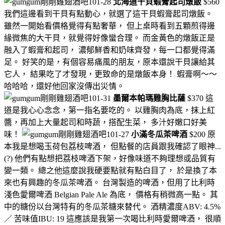
北海道干貝蝦膏起司燉飯
$560
我們這邊看到干貝有點動心，就選了這干貝蝦膏起司燉飯。
雖然一開始看價格覺得有點奢華， 但上桌時看到五顆煎得邊
緣微焦的大干貝，就覺得好像蠻合理。 而金黃色的燉飯正是
融入了蝦膏和起司， 濃郁鮮香和奶味齊發，每一口都覺得滿
足。 好笑的是，有個容易痛風的朋友，原本還說干貝讓給其
它人， 結果吃了才發現，更致命的是燉飯本身！ 蝦膏啊～～
哈哈哈，還好他回家沒傳出災情。
墨爾本帕瑪雞胸比薩
$370 這
道是我心心念念，第一指名要吃的。 以雞胸肉為底，抹上紅
醬，再加上大量起司和時蔬，搭配生菜， 多汁好嫩口好美
味！
小滿冬瓜茶啤酒
$200 原
本我是想喝玉荷包荔枝啤酒， 但點餐的店員跟我確認了眼神...
(?) 他們有點想把荔枝啤酒下架，好像味道不夠理想或品質有
變一類。 總之他這麼說我硬要點就有點白目了， 於是換了本
來也有興趣的冬瓜茶啤酒。 台灣製造的啤酒，但用了比利時
淺色愛爾啤酒 Belgian Pale Ale 為底， 價格有稍微高一點。 其
中的糖份以台灣特有的冬瓜茶糖來替代。 酒精濃度ABV: 4.5%
／ 苦味值IBU: 19 這應該是我第一次喝比利時愛爾啤酒， 很順