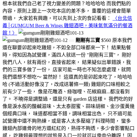
根本就我們自己老了視力變差的問題？哈哈哈哈 而我們點的
內容，原則上跟上一次吃本店的差不多， 重覆的這裡會簡單
帶過， 大家若有興趣，可以先到上次的食記看看：
〈台北信
義│GUMGUM Beer & Wings 雞翅酒吧，美味氣氛滿分的餐酒
館！〉
剛剛有三寶
$560 原本我們
//////
還在聊要卯起來吃雞翅，不如全部口味都來一下！ 結果點餐
時，得知因為試營運，滿四人就送一份 "剛剛有三寶"， 剛好
我們八人，就有兩份，直接省起來， 結果疑似出單錯誤，我
們的三寶多做了一份， 店家可能一時也不知怎麼處理，就問
我們還想不想吃～ 當然好！ 這還真的是卯起來吃了，哈哈哈
哈 (不過活動好像沒了，改成送薯條一類) 雞翅的口味相較之
前有少了一些， 像是花雕酒、綠咖哩、花椒麻麻...都沒看到
了。 不曉得是調整過，還是只有 garden 店這樣。 我們吃的好
像是淚水般的酸鹹滋味、太太泰甜蜜、蒜味胡椒、金沙蛋黃幾
個經典口味， 味道都相當不錯，調味相當出色， 只不過可能
試營運中還不夠熟練，或是客人太多壓縮了料理時間， 蠻多
雞翅內部連骨的地方還紅紅的，熟得不夠透，多少會影響點口
感， 吃雞翅最理想的狀態是入口一拉就可以骨肉分離呀！ 因