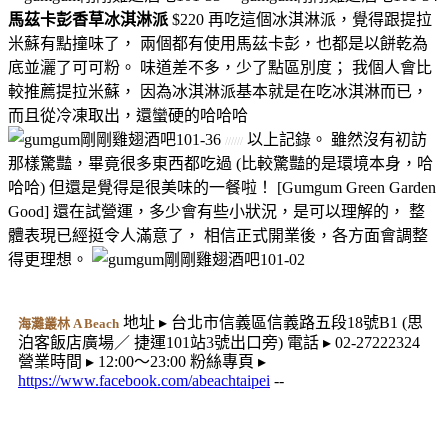
馬茲卡彭香草冰淇淋派
$220 再吃這個冰淇淋派，覺得跟提拉
米蘇有點撞味了， 兩個都有使用馬茲卡彭，也都是以餅乾為
底並灑了可可粉。 味道差不多，少了點區別度； 我個人會比
較推薦提拉米蘇， 因為冰淇淋派基本就是在吃冰淇淋而已，
而且從冷凍取出，還蠻硬的哈哈哈
以上記錄。 雖然沒有初訪
//////
那樣驚豔，畢竟很多東西都吃過 (比較驚豔的是環境本身，哈
哈哈) 但還是覺得是很美味的一餐啦！ [Gumgum Green Garden
Good] 還在試營運，多少會有些小狀況，是可以理解的， 整
體表現已經挺令人滿意了， 相信正式開業後，各方面會調整
得更理想。
地址 ▸ 台北市信義區信義路五段18號B1 (思
海灘叢林 A Beach
泊客飯店廣場／ 捷運101站3號出口旁) 電話 ▸ 02-27222324
營業時間 ▸ 12:00～23:00 粉絲專頁 ▸
https://www.facebook.com/abeachtaipei
--