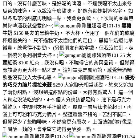
口的，沒有什麼苦味，是好喝的啤酒， 不過我喝不太出來冬
瓜茶的味道，可以說沒什麼甜味， 好像有點愧對這名字， 如
果冬瓜茶的甜感再明顯一點，我會更喜歡。 (上次喝的88顆芭
樂籽啤酒我就蠻愛的～)
黑糖
牛奶
$150 朋友的黑糖牛奶， 不大杯，但用了一個花俏的玻璃
杯還蠻美的。 只不過我不太懂他們的定位， 黑糖牛奶還比拿
鐵貴，總覺得不對勁。 (另個朋友有點拿鐵，但我沒拍到，走
一個碗公系列相當大杯。)
大
頭紅茶
$100 紅茶... 我沒有喝，不曉得它的荼葉品質， 但覺得
應該要再更大杯一點才是。 這裡畢竟是餐酒館，感覺無酒精
飲品沒有放入太多心思。
優秀
的巧克力脆片提拉米蘇
$250 大家聊天相當起勁，於來又追加
了兩份甜點， 沒想到這甜點的份量，大得有點驚人！ 這一個
人肯定沒法吃完的，4~5 個人分應該都足夠。 底下是巧克力
餅乾底，中間則夾有手指餅乾， 厚厚一層馬茲卡彭起司，再
灑上可可粉和巧克力脆片。 整道還蠻不錯的，苦甜不膩口，
但覺得少了些咖啡味，不然會更有層次。 上面裝飾的好像是
千層酥一類的，會希望它烤得更酥脆一點。