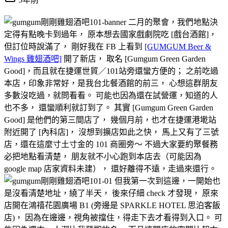
二月的聚會，我們地點決
定得有點晚卡到過年， 原本想去國家戲劇院吃 [戲台酒館]，
但訂位時說滿了， 剛好我在 FB 上看到
[GUMGUM Beer &
Wings 雞翅酒吧]
開了新店， 取名 [Gumgum Green Garden
Good]，而且就在捷運世貿／101站旁還蠻方便的； 之前吃過
本店，印象非常好，是我台北餐酒館的前三， 心想這群朋友
多數沒吃過，就問看看。 可能也因為還在試營運，知道的人
也不多， 還蠻順利就訂到了。 其實 [Gumgum Green Garden
Good] 是他們的第三間店了， 幾個月前，也才在捷運港墘站
附近開了 [內科店]， 沒想到擴店如此之快， 馬上又有了三號
店，還在這麼寸土寸金的 101 商圈旁～ 不過大家要約聚餐務
必把地點看清楚， 朋友就不小心跑到本店去（可能因為
google map 店家資料未建）， 還好離得不遠，走過來還行。
但我第一次到這邊，一開始也
是沒看清楚地址，繞了半天， 後來仔細 check 才發現， 原來
店開在鴻禧花園廣場 B1 (旁邊是 SPARKLE HOTEL 思泊客飯
店)， 因為在邊邊，視角被擋住，得走下去才看得到入口。 可