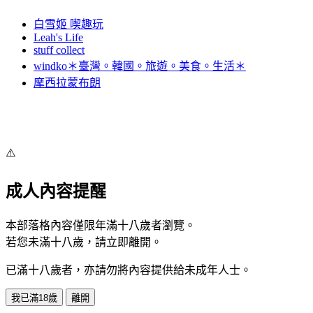
白雪姬 喫趣玩
Leah's Life
stuff collect
windko＊臺灣。韓國。旅遊。美食。生活＊
摩西拉蒙布朗
⚠️
成人內容提醒
本部落格內容僅限年滿十八歲者瀏覽。
若您未滿十八歲，請立即離開。
已滿十八歲者，亦請勿將內容提供給未成年人士。
我已滿18歲
離開