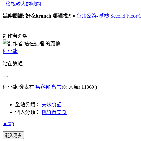
檢視較大的地圖
延伸閱讀: 好吃brunch 哪裡找?!
▪
台北公館- 貳樓 Second Floor C
創作者介紹
程小龍
站在這裡
程小龍 發表在
痞客邦
留言
(0)
人氣(
11369
)
全站分類：
美味食記
個人分類：
桃竹苗美食
▲top
載入更多