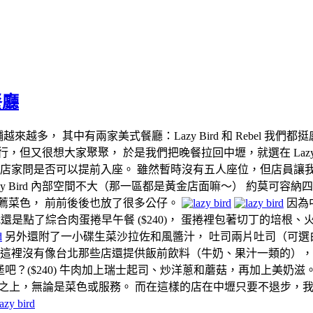
餐廳
新店鋪越來越多， 其中有兩家美式餐廳：Lazy Bird 和 Rebe
但又很想大家聚聚， 於是我們把晚餐拉回中壢，就選在 Lazy B
去店家問是否可以提前入座。 雖然暫時沒有五人座位，但店員讓
azy Bird 內部空間不大（那一區都是黃金店面嘛～） 約莫可
薦菜色， 前前後後也放了很多公仔。
因為中
以我還是點了綜合肉蛋捲早午餐 ($240)， 蛋捲裡包著切丁的培
另外還附了一小碟生菜沙拉佐和風醬汁， 吐司兩片吐司（可選
過這裡沒有像台北那些店還提供飯前飲料（牛奶、果汁一類的），
？($240) 牛肉加上瑞士起司、炒洋蔥和蘑菇，再加上美奶滋
準之上，無論是菜色或服務。 而在這樣的店在中壢只要不退步，我想應