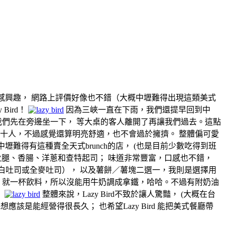
l 我們都挺感興趣， 網路上評價好像也不錯（大概中壢難得出現這類美式
ird！
因為三峽一直在下雨，我們還提早回到中
我們先在旁邊坐一下， 等大桌的客人離開了再讓我們過去。這點
容納四十人，不過感覺還算明亮舒適，也不會過於擁擠。 整體偏可愛
壢難得有這種賣全天式brunch的店， (也是目前少數吃得到班
根、火腿、香腸、洋蔥和查特起司； 味道非常豐富，口感也不錯，
白吐司或全麥吐司）， 以及薯餅／薯塊二選一，我則是選擇用
 就一杯飲料，所以沒能用牛奶調成拿鐵，哈哈。不過有附奶油
。
整體來說，Lazy Bird不致於讓人驚豔， (大概在台
該是能經營得很長久； 也希望Lazy Bird 能把美式餐廳帶