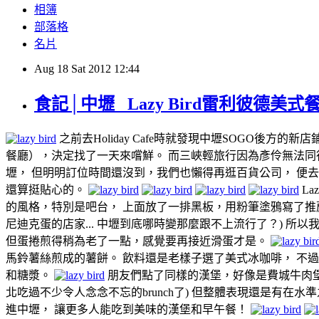
相簿
部落格
名片
Aug
18
Sat
2012
12:44
食記│中壢_ Lazy Bird雷利彼德美式
之前去Holiday Cafe時就發現中壢SOGO後方的
餐廳），決定找了一天來嚐鮮。 而三峽輕旅行因為彥伶無法同行，
壢， 但明明訂位時間還沒到，我們也懶得再逛百貨公司， 便
還算挺貼心的。
L
的風格，特別是吧台， 上面放了一排黑板，用粉筆塗鴉寫了推
尼迪克蛋的店家... 中壢到底哪時變那麼跟不上流行了？) 所
但蛋捲煎得稍為老了一點，感覺要再接近滑蛋才是。
馬鈴薯絲煎成的薯餅。 飲料還是老樣子選了美式冰咖啡， 不
和糖漿。
朋友們點了同樣的漢堡，好像是費城牛肉堡吧
北吃過不少令人念念不忘的brunch了) 但整體表現還是有在水
進中壢， 讓更多人能吃到美味的漢堡和早午餐！