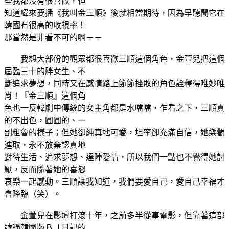
些我都沒有很喜歡，但
知道緯來要播《我叫金三順》後就相當期待，因為早聽聞它在
韓國有很高的收視率！
那當然是非看不可的啊－－
我想大部份的觀眾都很喜歡三順這個角色，金萱兒把這個
屆臨三十的胖女生、不
斷追求夢想，同時又在感情路上節節挫敗的角色詮釋得唯妙唯
肖！『金三順』這個角
色也一反韓劇中傳統的女主角都是水噹噹，乍看之下，三順真
的不出色，圓圓的、一
副粗魯的樣子；但她卻純真地可愛，坦率卻充滿自信，她樂觀
進取，永不放棄認真地
對待生活、追求夢想、達陣愛情，所以我們一點也不覺得她討
厭，反而隨著她的喜怒
哀樂一起感動。三順讓我知道，我們要愛自己，愛自己幸福才
會降臨（笑）。
金萱兒在影壇打滾十年，之前多半從事電影，但靠著這部
號稱韓國版ＢＪ日記的