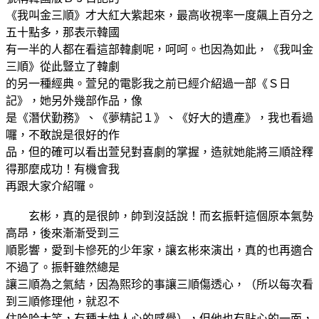
《我叫金三順》才大紅大紫起來，最高收視率一度飆上百分之
五十點多，那表示韓國
有一半的人都在看這部韓劇呢，呵呵。也因為如此，《我叫金
三順》從此豎立了韓劇
的另一種經典。萱兒的電影我之前已經介紹過一部《Ｓ日
記》，她另外幾部作品，像
是《潛伏勤務》、《夢精記１》、《好大的遺產》，我也看過
囉，不敢說是很好的作
品，但的確可以看出萱兒對喜劇的掌握，造就她能將三順詮釋
得那麼成功！有機會我
再跟大家介紹囉。
玄彬，真的是很帥，帥到沒話說！而玄振軒這個原本氣勢
高昂，後來漸漸受到三
順影響，愛到卡慘死的少年家，讓玄彬來演出，真的也再適合
不過了。振軒雖然總是
讓三順為之氣結，因為熙珍的事讓三順傷透心，（所以每次看
到三順修理他，就忍不
住哈哈大笑，有種大快人心的感覺），但他也有貼心的一面，