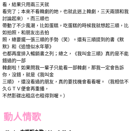
看，結果只用兩三天就
看完了；本來不看韓劇的她，也就此迷上韓劇，三天兩頭和我
討論起來）。而三順也
帶動了不少風潮，比如蛋糕，吃蛋糕的時候我就想起三順，比
如拍照，和朋友出去拍
照，總要擺一張三順的手勢（笑）。還有三順提到的書《默
默》和《追憶似水年華》
也都再度排入暢銷書之列；總之，《我叫金三順》真的是不能
錯過的一部
韓劇啦！如果問我一輩子只能看一部韓劇，那我一定會告訴
你，沒錯，就是《我叫金
三順》，還沒看過的朋友，真的要找機會看看喔。（我相信不
久ＧＴＶ便會再重播，
不然影碟出租店也租得到喔。）
動人情歌