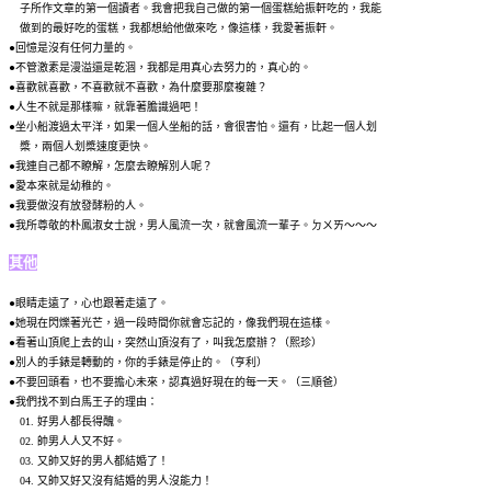
子所作文章的第一個讀者。我會把我自己做的第一個蛋糕給振軒吃的，我能
做到的最好吃的蛋糕，我都想給他做來吃，像這樣，我愛著振軒。
●回憶是沒有任何力量的。
●不管激素是漫溢還是乾涸，我都是用真心去努力的，真心的。
●喜歡就喜歡，不喜歡就不喜歡，為什麼要那麼複雜？
●
人生不就是那樣嘛，就靠著膽識過吧！
●坐小船渡過太平洋，如果一個人坐船的話，會很害怕。還有，比起一個人划
槳，兩個人划槳速度更快。
●我連自己都不瞭解，怎麼去瞭解別人呢？
●愛本來就是幼稚的。
●我要做沒有放發酵粉的人。
●
我所尊敬的朴鳳淑女士說，男人風流一次，就會風流一輩子。ㄉㄨㄞ～～～
其他
●眼睛走遠了，心也跟著走遠了。
●她現在閃爍著光芒，過一段時間你就會忘記的，像我們現在這樣。
●看著山頂爬上去的山，突然山頂沒有了，叫我怎麼辦？（熙珍）
●別人的手錶是轉動的，你的手錶是停止的。（亨利）
●不要回頭看，也不要擔心未來，認真過好現在的每一天。（三順爸）
●我們找不到白馬王子的理由：
01. 好男人都長得醜。
02. 帥男人人又不好。
03. 又帥又好的男人都結婚了！
04. 又帥又好又沒有結婚的男人沒能力！