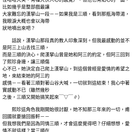
比如幾乎是整部戲最讓
大家難忘的漢拏山一段－－如果我是三順，看到那瓶海帶湯，
我眼淚大概也會以海帶
狀地噴出來吧？
話說，漢拏山那段真的教人印象深刻。但我最感動的並不
是阿三上山去找三順，
而是三順的決心。爬漢拏山曾是她和阿三的約定，但阿三回到
了熙珍身邊，讓三順傷
心不已，她決定自己爬上漢拏山，到這個曾經是愛情的希望之
地，來結束她的阿三的
感情－－看著三順對著山谷大喊，一切就到這結束！我心中著
實感動不已（雖然幾秒
之後，三順又開始搞笑起來￣▽￣∥）
熙珍這角色我剛開始很討厭，她不知那三年來的一切，甫
回國就要搶回振軒－－
但我想我們是因為同情三順，才會這麼覺得吧？仔細想想，愛
情不就這樣？當三順在