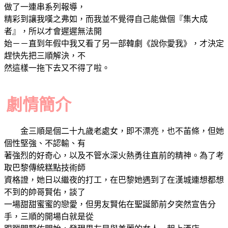
做了一連串系列報導，
精彩到讓我嘆之弗如，而我並不覺得自己能做個『集大成
者』，所以才會遲遲無法開
始－－直到年假中我又看了另一部韓劇《說你愛我》，才決定
趕快先把三順解決，不
然這樣一拖下去又不得了啦。
劇情簡介
金三順是個二十九歲老處女，即不漂亮，也不苖條，但她
個性堅強、不認輸、有
著強烈的好奇心，以及不管水深火熱勇往直前的精神。為了考
取巴黎傳統糕點技術師
資格證，她日以繼夜的打工，在巴黎她遇到了在漢城連想都想
不到的帥哥賢佑，談了
一場甜甜蜜蜜的戀愛，但男友賢佑在聖誕節前夕突然宣告分
手，三順的開場白就是從