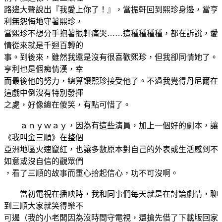
路邊大聲說出『我愛上你了！』，當振軒回到熙珍身邊，當亨
利無怨悔地守著熙珍，
當熙珍不想分手抱著振軒痛哭……這種種種種，都在訴說，愛
情從來就是千迴百轉的
事。到後來，雖然我還是沒有很喜歡熙珍，但我卻同情她了。
亨利也是個痴情漢，幸
而最後他的努力，總算讓熙珍接受他了。不過我覺得丹尼爾在
這戲中倒沒有特別發揮
之處，好像總在傻笑，有點可惜了。
ａｎｙｗａｙ，因為有這些演員，加上一個好的劇本，讓
《我叫金三順》在整個
亞洲地區火速竄紅，也讓多數原本對自己的外表或生活感到不
如意或沒自信的觀眾們
，看了三順的故事而重心拾起信心，功不可沒啊。
當初電視在播映時，我和同事們每天就是在討論劇情，聊
到三順大家就笑得樂不
可遏（我的小老闆因為沒時間守電視，還搶先借了下載版回家