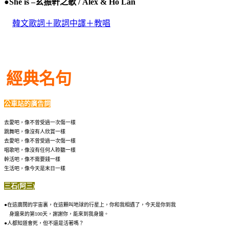
●
She is –
玄振軒之歌 / Alex & Ho Lan
韓文歌詞＋歌詞中譯＋教唱
經典名句
公車站的廣告詞
去愛吧，像不曾受過一次傷一樣
跳舞吧，像沒有人欣賞一樣
去愛吧，像不曾受過一次傷一樣
唱歌吧，像沒有任何人聆聽一樣
幹活吧，像不需要錢一樣
生活吧，像今天是末日一樣
三石(阿三)
●在這廣闊的宇宙裏，在這顆叫地球的行星上，你和我相遇了，今天是你到我
身邊來的第100天，謝謝你，能來到我身邊。
●
人都知道會死，但不還是活著嗎？