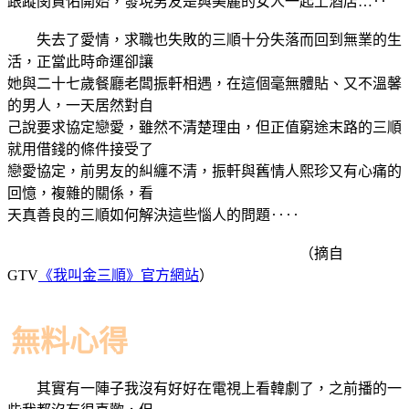
跟蹤閔賢佑開始，發現男友是與美麗的女人一起上酒店…‥
失去了愛情，求職也失敗的三順十分失落而回到無業的生
活，正當此時命運卻讓
她與二十七歲餐廳老闆振軒相遇，在這個毫無體貼、又不溫馨
的男人，一天居然對自
己說要求協定戀愛，雖然不清楚理由，但正值窮途末路的三順
就用借錢的條件接受了
戀愛協定，前男友的糾纏不清，振軒與舊情人熙珍又有心痛的
回憶，複雜的關係，看
天真善良的三順如何解決這些惱人的問題‥‥
（摘自
GTV
《我叫金三順》官方網站
）
無料心得
其實有一陣子我沒有好好在電視上看韓劇了，之前播的一