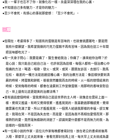
●
我，一輩子也忘不了你，就像化石一樣，永遠深深埋在我的心裏。
●
不知道自己多有魅力，才是你的魅力。
●
至少不會死，有煩心的事就那麼想：「至少不會死」。
三順
●但現在，考慮得多了，知道有的蛋糕是有苦味的，也就會挑選著吃。要是問
我有什麼願望，我希望我做的巧克力蛋糕不再有苦味，因為我在這三十年間
把苦味都吃光了。
●
有一天身子問心：我要是痛了，醫生會給我治；你痛了，誰來給你治啊？於
是心說：我只能自己給自己治。 也許就因為這樣，每個人都有一個治療心中
傷痛的方法。喝酒、唱歌、發火、或哭、或笑、跟朋友訴苦、去旅行、跑馬
拉松， 最差的一種方法是逃避這種心痛。我的治療方法是：像這樣快要到清
晨的時候，烤蛋糕和餅乾。爸爸突然離我而去的時候，火一般的戀情結束的
時候，受到侮辱的時候，都會在淩晨到工作室做蛋糕。用那時的香味安慰自
己。世上還有比這更甜美的治療法嗎？
●曾有過這麼個時候，當我覺得自己是這世界的主人時，就像走在雲彩上面一
樣，覺得又遙遠，有時又覺得很累，遙遙晃晃的，我喜歡過那種感覺，覺得
連雲裏也充滿了愛，所以才遙遙晃晃，一個男人給過我那樣的幸福。卻又奪
走。我現在哭，不是因為失去他。而是愛。是因為我不再相信愛情而哭。那
樣熱烈的愛，竟然毫無痕跡的消逝了。認識到愛什麼都不是而無力的我，為
這樣的一個我而哭。
●有一位寫小說的作家，這位元作家每晚都會寫封信，放在老公的書桌前後再
入睡，那麼早上丈夫起來後，會看完那封信再上班，每天早上丈夫就成為妻