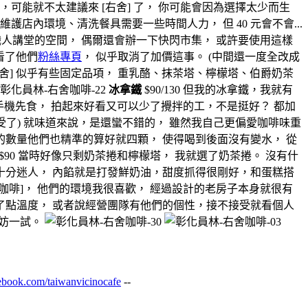
可能就不太建議來 [右舍] 了， 你可能會因為選擇太少而生
維護店內環境、清洗餐具需要一些時間人力， 但 40 元會不會...
、職人講堂的空間， 偶爾還會辦一下快閃市集， 或許要使用這樣
看了他們
粉絲專頁
， 似乎取消了加價這事。 (中間還一度全改成
 [右舍] 似乎有些固定品項， 重乳酪、抹茶塔、檸檬塔、伯爵奶茶
冰拿鐵
$90/130 但我的冰拿鐵，我就有
習慣手機先食， 拍起來好看又可以少了攪拌的工，不是挺好？ 都加
且接受了) 就味道來說，是還蠻不錯的， 雖然我自己更偏愛咖啡味重
塊的數量他們也精準的算好就四顆， 使得喝到後面沒有變水， 從
$90 當時好像只剩奶茶捲和檸檬塔， 我就選了奶茶捲。 沒有什
十分迷人， 內餡就是打發鮮奶油，甜度抓得很剛好，和蛋糕搭
舍咖啡]， 他們的環境我很喜歡， 經過設計的老房子本身就很有
了點溫度， 或者說經營團隊有他們的個性，接不接受就看個人
不妨一試。
ebook.com/taiwanvicinocafe
--