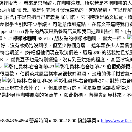
販售， 看來是只想致力在咖啡這塊... 所以若是不喝咖啡的人，
加 40 元... 我是付完帳才發現這點的，有點嚇到， 可以理解
種 [右舍] 不是只把自己定義為 咖啡館， 它同時還是藝文展覽
這個價差似乎也引起不少爭議。 可能意識到這點， 在寫文章這時我再
append?????) 甜點的品項是點餐時店員跟我口述還剩些什麼。
雪。
///
檸檬冰咖啡
$85/125 朋友點的檸檬冰咖啡， 蠻大一杯。
的不好... 沒有冰奶泡沒關係，但至少做個分層， 這年頭多少人
有點不符合期望。 (好吧但他們現在取消價差，還是 $90 的話我姑
OK ， 感覺豆子也是特別選過，沒有到重烘焙的程度， 甚至冰
了。
伯爵奶茶捲
我很喜歡， 伯爵茶戚風蛋糕本身很軟綿濕潤， 淡雅的佛手柑香氣
///
對於 [右
（反正現在也改掉了）， 但風味是好的。 就是整間店讓我覺得少
人說它是帶起員林咖啡風潮的領頭羊， 如此指標， 有機會到員林來，
8364864 營業時間 ▸ 08:00–18:00 粉絲專頁 ▸
https://www.fac