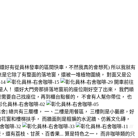
(還好有從員林發車的區間快車，不然我真的會想死) 所以我就有
 再來是它除了有整面的落地窗，還被一堆植物圍繞， 對面又是公
開車前往
間都是人！ 還好大門旁那排落地窗前的座位剛好空了出來， 我們順
 是需要自己找座位，再到櫃台點餐的， 不會有人幫你帶位， 也
右舍] 總共有三層樓， 一、二樓是用餐區， 三樓則是小藝廊，好
的花窗和樓梯扶手， 而牆面則是粗獷的水泥牆、仿舊文化磚，
///
，還有荔枝、甘蔗、百香果... 算是特色之一， 而非咖啡類的只