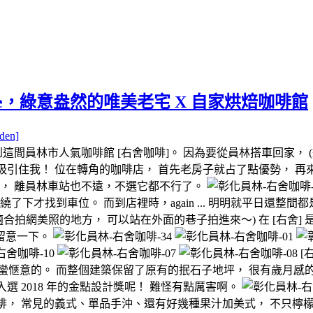
cafe，綠意盎然的唯美老宅 X 自家烘焙咖啡館
den]
這間員林市人氣咖啡館 [右舍咖啡]。
因為要從員林搭車回家， 
一眼就吸引住我！ 位在轉角的咖啡店， 首先老房子就占了點優勢，
點， 離員林車站也不遠，不選它都不行了。
了下才找到車位。 而到店裡時，again ... 明明就平日還整
合拍網美照的地方， 可以站在外面的巷子拍進來～) 在 [右舍]
要留意一下。
[
蠻愜意的。 而整個建築保留了原有的抿石子地坪， 很有歲月感
入選 2018 年的金點設計獎呢！ 難怪有點厲害啊。
啡， 常見的義式、單品手沖、還有好幾種果汁加美式， 不只檸檬