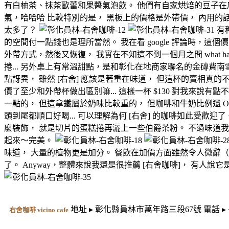
有白柚茶、抹茶歐蕾和果醬氣泡飲。 他們有自家烘焙的豆子在店裡
氣，哈哈哈 比較特別的是， 黑板上的價格是外帶價， 內用的話要再
太多了？
有
的空間付一點錢也是理所當然。 我在看 google 評論時，
外帶方式，然後又恢復， 我實在不知這不到一個月之間 what h
捲... 另外桌上有常溫甜點，是和彰化在地商家聯名的金磚費南
點訝異， 雖然 [右舍] 應該是著重在味道， 但這杯的賣相真
價了至少和外帶杯做出區別嘛... 這樣一杯 $130 對我來說
一點的， 但這拿鐵屬於奶味比較重的， 但咖啡和牛奶比例還 
頭到尾都順口好喝... 可以理解為何 [右舍] 的咖啡如此受歡迎
麼裝飾， 就是切片的蛋糕捲再灑上一些伯爵茶粉。 不過味道
起來～完美。
味道， 大量的植物更是加分。 餐飲在加價方面雖然令人微辭
了。 Anyway，整體來說我還是很推薦 [右舍咖啡]， 有
地址 ▸ 彰化縣員林市萬年路三段67號 電話 ▸ +8864
右舍咖啡 vicino cafe