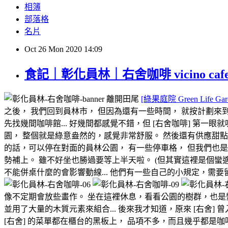
相簿
部落格
名片
Oct
26
Mon
2020
14:09
食記｜彰化員林｜右舍咖啡 vicino 
離開田尾
[綠果庭院 Green Life Gar
之後， 我們回到員林市， 但因為還有一些時間， 就按計劃來到
先找幾間咖啡館... 好幾間都感覺不錯，但 [右舍咖啡] 第
園， 整個就是綠意盎然的，感覺非常舒服。 然後還有供應甜
的話，可以停在對面的員林公園， 有一些停車格， 但我們也是繞
勢補上。 雖不好坐也勝過要等上半天啦。 (但其實這裡是個蠻適
不能併桌什麼的會影響動線... 他們有一些自己的小規定，需
像不定期會放些畫作。 坐在這裡休息，看看公園的樹群，也是
並用了大量的木質元素來組合... 後來我才知道，原來 [右舍] 曾
[右舍] 的菜單都在櫃台的黑板上， 品項不多，而且幾乎都是咖