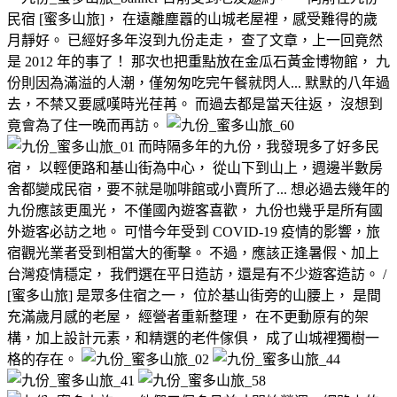
民宿 [蜜多山旅]， 在遠離塵囂的山城老屋裡，感受難得的歲
月靜好。 已經好多年沒到九份走走， 查了文章，上一回竟然
是 2012 年的事了！ 那次也把重點放在金瓜石黃金博物館， 九
份則因為滿溢的人潮，僅匆匆吃完午餐就閃人... 默默的八年過
去，不禁又要感嘆時光荏苒。 而過去都是當天往返， 沒想到
竟會為了住一晚而再訪。
而時隔多年的九份，我發現多了好多民
宿， 以輕便路和基山街為中心， 從山下到山上，週邊半數房
舍都變成民宿，要不就是咖啡館或小賣所了... 想必過去幾年的
九份應該更風光， 不僅國內遊客喜歡， 九份也幾乎是所有國
外遊客必訪之地。 可惜今年受到 COVID-19 疫情的影響，旅
宿觀光業者受到相當大的衝擊。 不過，應該正逢暑假、加上
台灣疫情穩定， 我們選在平日造訪，還是有不少遊客造訪。 /
[蜜多山旅] 是眾多住宿之一， 位於基山街旁的山腰上， 是間
充滿歲月感的老屋， 經營者重新整理， 在不更動原有的架
構，加上設計元素，和精選的老件傢俱， 成了山城裡獨樹一
格的存在。