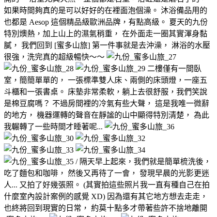
如果時間夠真的是可以好好的在裡面泡個澡。 沐浴備品用的
也都是 Aesop 這個精品級歐洲品牌，有點高級。 夏天的九份
特別燠熱，加上山上的濕氣稍重， 在外面走一圈其實渾身黏
膩， 我們回到 [蜜多山旅] 第一件事就是去沖澡， 淋浴的水壓
很強，洗完真的超級暢快～～
二樓僅有一間臥
室，簡簡單單的， 一張標準雙人床、兩側的床頭燈，一座五
斗櫃和一張書桌。 床墊非常柔軟，躺上去很舒服，我們笑說
是棉豆腐嗎？ 不過房間裡的冷氣有些大聲， 這是我唯一微辭
的地方， 機器運轉的聲音在靜謐的山中顯得特別清楚， 為此
我輾轉了一些時間才睡著呢...
/ 隔天早上起來，我們就是簡單梳洗後，
吃了麵包和咖啡， 然後又再待了一會， 發現早晨的光影更迷
人... 又拍了好幾張照。 (其實拍這些照片我一直有種自己在拍
什麼室內設計案例的感覺 XD) 因為還有其它地方想去走走，
也終將回到現實的日常， 約莫十點多才帶著些許不捨地離開