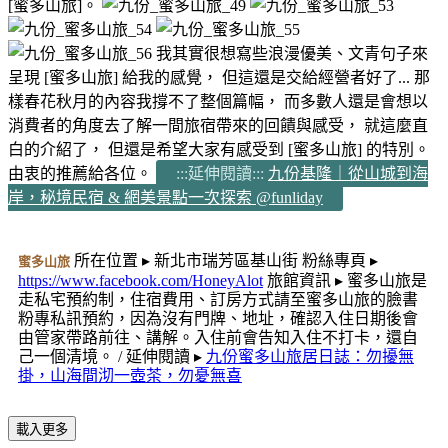
[蜜多山旅]。
我其實很想寫些浪漫優美、文青句子來
呈現 [蜜多山旅] 給我的感覺， 但這還是交給經營者好了... 那
樣春花秋月的內容我撐不了整個篇幅， 而多數人還是會想以
消費者的角度去了解一間旅宿帶來的回饋與感受， 就這麼直
白的介紹了， 但還是希望大家有感受到 [蜜多山旅] 的特別。
由衷的推薦給各位。
:::延伸閱讀:::
九份基隆｜從山城到海
岸，秘境民宿 & 網美景點一次探索 @funliday
所在位置 ▸ 新北市瑞芳區基山街 粉絲專頁 ▸
蜜多山旅
https://www.facebook.com/HoneyAlot
旅館資訊 ▸ 蜜多山旅是
走私宅預約制，住宿費用、訂房方式請至蜜多山旅的臉書
粉專私訊預約，因為沒有門牌、地址，確認入住日期後會
由管家帶路前往、講解。入住前會告知入住不打卡，還自
己一個清境。 / 延伸閱讀 ▸
九份蜜多山旅居日誌：勿擾無
掛，山海間沏一壺茶，勿憂無喜
載入更多