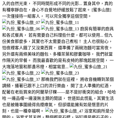
入的自然光束， 不同時間形成不同的光影... 置身其中，真的
有種寧靜自在，身心不自覺地紓緩放鬆了起來。 [蜜多山旅]
一次僅接待一組客人， 可以完全獨享這個空間。
廚房有簡單的廚具
和各式餐具， 若有需要自己料理些什麼，都可以使用... 但九
份美食那麼多，其實也不太需要自己煮啦！ 主人也很貼心，
怕夜裡客人餓了又沒東西買， 還準備了兩碗泡麵可當宵夜。
另外還有兩條美味的麵包、多種茶葉和膠囊咖啡， 我們就當
作隔天的早餐。 而我最喜歡的是有皮椅的那塊起居空間， 一
大塊落地窗和那盞吊燈，相當寫意...
那晚我們就在這裡， 將收音機轉到某個
調頻，播著已跟不上口的流行樂曲， 開了主人準備的紅酒，
配著在老街買來的阿蘭草仔粿——是不是好衝突的組合，哈哈
哈 一邊品嚐一邊漫無主題的閒談， 世道如此慌亂，其實生活
也是被雜事圍繞得烏煙瘴氣， 但卻還能擁有如是愜意的片
刻，也是一種幸福啊。
浴室和廁所是分
開的。 浴室尤其天然，整個都是石壁，浴缸還是磨石子的，