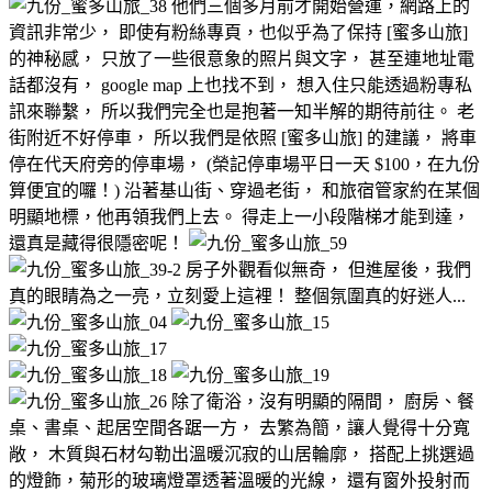
他們三個多月前才開始營運，網路上的
資訊非常少， 即使有粉絲專頁，也似乎為了保持 [蜜多山旅]
的神秘感， 只放了一些很意象的照片與文字， 甚至連地址電
話都沒有， google map 上也找不到， 想入住只能透過粉專私
訊來聯繫， 所以我們完全也是抱著一知半解的期待前往。 老
街附近不好停車， 所以我們是依照 [蜜多山旅] 的建議， 將車
停在代天府旁的停車場， (榮記停車場平日一天 $100，在九份
算便宜的囉！) 沿著基山街、穿過老街， 和旅宿管家約在某個
明顯地標，他再領我們上去。 得走上一小段階梯才能到達，
還真是藏得很隱密呢！
房子外觀看似無奇， 但進屋後，我們
真的眼睛為之一亮，立刻愛上這裡！ 整個氛圍真的好迷人...
除了衛浴，沒有明顯的隔間， 廚房、餐
桌、書桌、起居空間各踞一方， 去繁為簡，讓人覺得十分寬
敞， 木質與石材勾勒出溫暖沉寂的山居輪廓， 搭配上挑選過
的燈飾，菊形的玻璃燈罩透著溫暖的光線， 還有窗外投射而