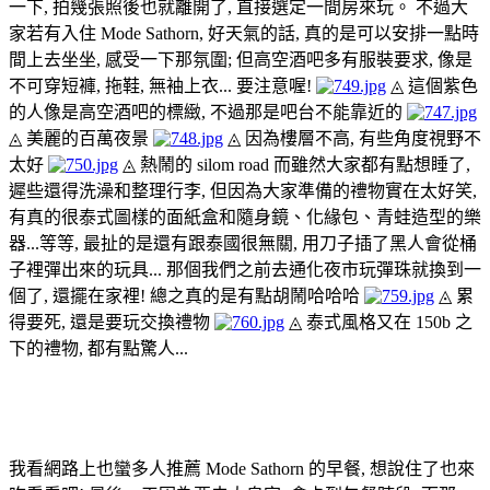
一下, 拍幾張照後也就離開了, 直接選定一間房來玩。 不過大
家若有入住 Mode Sathorn, 好天氣的話, 真的是可以安排一點時
間上去坐坐, 感受一下那氛圍; 但高空酒吧多有服裝要求, 像是
不可穿短褲, 拖鞋, 無袖上衣... 要注意喔!
◬ 這個紫色
的人像是高空酒吧的標緻, 不過那是吧台不能靠近的
◬ 美麗的百萬夜景
◬ 因為樓層不高, 有些角度視野不
太好
◬ 熱鬧的 silom road
而雖然大家都有點想睡了,
遲些還得洗澡和整理行李, 但因為大家準備的禮物實在太好笑,
有真的很泰式圖樣的面紙盒和隨身鏡、化緣包、青蛙造型的樂
器...等等, 最扯的是還有跟泰國很無關, 用刀子插了黑人會從桶
子裡彈出來的玩具... 那個我們之前去通化夜市玩彈珠就換到一
個了, 還擺在家裡! 總之真的是有點胡鬧哈哈哈
◬ 累
得要死, 還是要玩交換禮物
◬ 泰式風格又在 150b 之
下的禮物, 都有點驚人...
Mode Sathorn - 早餐
我看網路上也蠻多人推薦 Mode Sathorn 的早餐, 想說住了也來