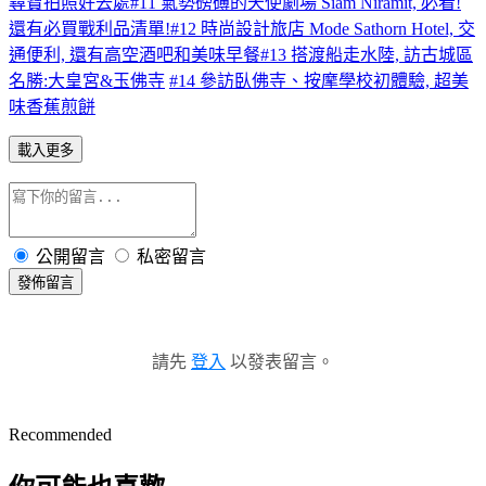
尋寶拍照好去處
#11 氣勢磅礡的天使劇場 Siam Niramit, 必看!
還有必買戰利品清單!
#12 時尚設計旅店 Mode Sathorn Hotel, 交
通便利, 還有高空酒吧和美味早餐
#13 搭渡船走水陸, 訪古城區
名勝:大皇宮&玉佛寺
#14 參訪臥佛寺、按摩學校初體驗, 超美
味香蕉煎餅
載入更多
公開留言
私密留言
發佈留言
請先
登入
以發表留言。
Recommended