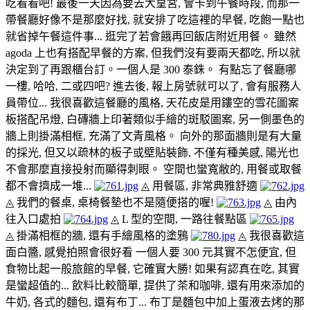
吃看看吧! 最後一天因為要去大皇宮, 會卡到午餐時段, 而那一
帶餐廳好像不是那麼好找, 就安排了吃這裡的早餐, 吃飽一點也
就省掉午餐這件事... 逛完了若會餓再回飯店附近用餐。 雖然
agoda 上也有搭配早餐的方案, 但我們沒有要兩天都吃, 所以就
決定到了再跟櫃台訂。一個人是 300 泰銖。 有點忘了餐廳哪
一樓, 哈哈, 二或四吧? 進去後, 報上房號就可以了, 會有服務人
員帶位... 我很喜歡這餐廳的風格, 天花皮是用鏤空的雪花圖案
板搭配吊燈, 白磚牆上印著類似手繪的斑駁圖案, 另一側墨色的
牆上則掛滿相框, 充滿了文青風格。 向外的那面牆則是有大量
的採光, 但又以疏林的板子或壁貼裝飾, 不僅有種美感, 陽光也
不會那麼直接投射而顯得刺眼。 空間也蠻寬敝的, 用餐或取餐
都不會擠成一堆...
◬ 用餐區, 非常典雅舒適
◬ 我們的餐桌, 桌椅餐墊也不是隨便搭的喔!
◬ 由內
往入口處拍
◬ L 型的空間, 一路往餐點區
◬ 掛滿相框的牆, 還有手繪風格的塗鴉
◬ 我很喜歡這
面白醬, 感覺拍照會很好看
一個人要 300 元其實不怎便宜, 但
食物比起一般旅館的早餐, 它確實大勝! 如果有認真在吃, 其實
是蠻超值的... 飲料比較簡單, 提供了茶和咖啡, 還有用來添加的
牛奶, 各式的麵包, 還有布丁... 布丁是麵包中加上蛋液去烤的那