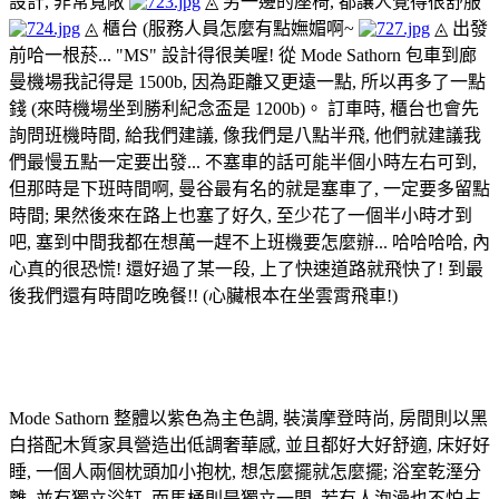
設計, 非常寬敞
◬ 另一邊的座椅, 都讓人覺得很舒服
◬ 櫃台 (服務人員怎麼有點嫵媚啊~
◬ 出發
前哈一根菸... "MS" 設計得很美喔!
從 Mode Sathorn 包車到廊
曼機場我記得是 1500b, 因為距離又更遠一點, 所以再多了一點
錢 (來時機場坐到勝利紀念盃是 1200b)。 訂車時, 櫃台也會先
詢問班機時間, 給我們建議, 像我們是八點半飛, 他們就建議我
們最慢五點一定要出發... 不塞車的話可能半個小時左右可到,
但那時是下班時間啊, 曼谷最有名的就是塞車了, 一定要多留點
時間; 果然後來在路上也塞了好久, 至少花了一個半小時才到
吧, 塞到中間我都在想萬一趕不上班機要怎麼辦... 哈哈哈哈, 內
心真的很恐慌! 還好過了某一段, 上了快速道路就飛快了! 到最
後我們還有時間吃晚餐!! (心臟根本在坐雲霄飛車!)
Mode Sathorn - 房間
Mode Sathorn 整體以紫色為主色調, 裝潢摩登時尚, 房間則以黑
白搭配木質家具營造出低調奢華感, 並且都好大好舒適, 床好好
睡, 一個人兩個枕頭加小抱枕, 想怎麼擺就怎麼擺; 浴室乾溼分
離, 並有獨立浴缸, 而馬桶則是獨立一間, 若有人泡澡也不怕占