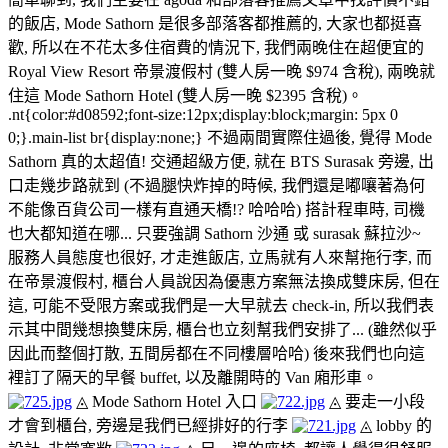
的飯店, Mode Sathorn 是很多部落客都推薦的, 大家也都挺喜
歡, 所以在不花太多住宿費的情況下, 我們兩晚住在超便宜的
Royal View Resort 帝景渡假村 (雙人房一晚 $974 含稅), 兩晚就
住這 Mode Sathorn Hotel (雙人房一晚 $2395 含稅)。
.nt{color:#d08592;font-size:12px;display:block;margin: 5px 0
0;}.main-list br{display:none;} 不過兩間實際住過後, 覺得 Mode
Sathorn 真的太超值! 交通超級方便, 就在
BTS
Surasak 旁邊, 出
口走幾步路就到 (不過腿快炸掉的時候, 我們還是嘟嚷著為何
不能像百貨公司一樣有直通天橋!? 哈哈哈) 搭計程車時, 司機
也大都知道在哪... 只要強調 Sathorn 沙通 或 surasak 蘇拉沙~
服務人員態度也很好, 才走進飯店, 立馬就有人來幫拖行李, 而
在帝景渡假村, 櫃台人員說因為優惠方案無法換成雙床房, 但在
這, 可能不受限方案或我們是一大早就去 check-in, 所以我們表
示其中間幾想換雙床房, 櫃台也立刻幫我們安排了... (雖然似乎
因此而整個打散, 五間房都在不同樓層哈哈) 後來我們也向這
裡訂了隔天的早餐 buffet, 以及離開時的 Van 廂形車。
◬ Mode Sathorn Hotel 入口
◬ 要走一小段
才會到櫃台, 旁邊是我們已經排好的行李
◬ lobby 的