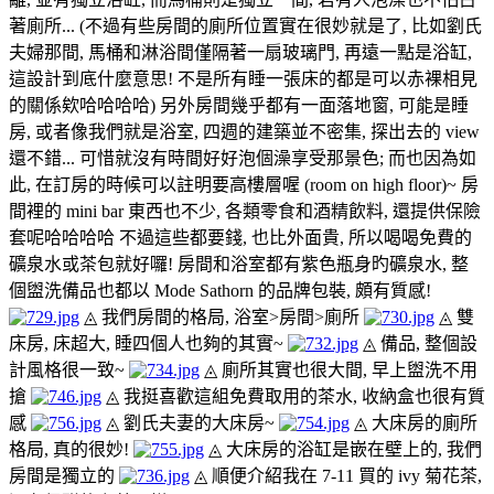
著廁所... (不過有些房間的廁所位置實在很妙就是了, 比如劉氏
夫婦那間, 馬桶和淋浴間僅隔著一扇玻璃門, 再遠一點是浴缸,
這設計到底什麼意思! 不是所有睡一張床的都是可以赤裸相見
的關係欸哈哈哈哈) 另外房間幾乎都有一面落地窗, 可能是睡
房, 或者像我們就是浴室, 四週的建築並不密集, 探出去的 view
還不錯... 可惜就沒有時間好好泡個澡享受那景色; 而也因為如
此, 在訂房的時候可以註明要高樓層喔 (room on high floor)~ 房
間裡的 mini bar 東西也不少, 各類零食和酒精飲料, 還提供保險
套呢哈哈哈哈 不過這些都要錢, 也比外面貴, 所以喝喝免費的
礦泉水或茶包就好囉! 房間和浴室都有紫色瓶身旳礦泉水, 整
個盥洗備品也都以 Mode Sathorn 的品牌包裝, 頗有質感!
◬ 我們房間的格局, 浴室>房間>廁所
◬ 雙
床房, 床超大, 睡四個人也夠的其實~
◬ 備品, 整個設
計風格很一致~
◬ 廁所其實也很大間, 早上盥洗不用
搶
◬ 我挺喜歡這組免費取用的茶水, 收納盒也很有質
感
◬ 劉氏夫妻的大床房~
◬ 大床房的廁所
格局, 真的很妙!
◬ 大床房的浴缸是嵌在壁上的, 我們
房間是獨立的
◬ 順便介紹我在 7-11 買的 ivy 菊花茶,