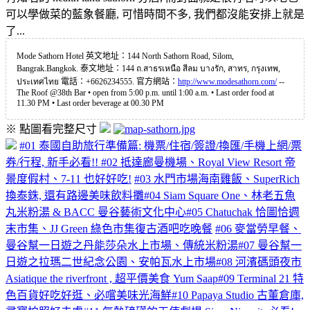
可以學做菜的藍象餐廳, 可惜時間不多, 我們都沒能安排上就是
了...
Mode Sathorn Hotel 英文地址：144 North Sathorn Road, Silom,
Bangrak.Bangkok. 泰文地址：144 ถ.สาธรเหนือ สีลม บางรัก, สาทร, กรุงเทพ,
ประเทศไทย 電話：+6626234555. 官方網站：
http://www.modesathorn.com/
--
The Roof @38th Bar • open from 5:00 p.m. until 1:00 a.m. • Last order food at
11.30 PM • Last order beverage at 00.30 PM
※ 點圖看完整尺寸
#01 泰國自助旅行準備篇: 機票/住宿/簽證/換匯/手機上網/票
券/行程, 新手必看!!
#02 抵達廊曼機場、Royal View Resort 帝
景度假村、7-11 也好好吃!
#03 水門市場海南雞飯、SuperRich
換泰銖, 還有路邊美味飲料攤
#04 Siam Square One、林老五魚
丸米粉湯 & BACC 曼谷藝術文化中心
#05 Chatuchak 恰圖恰週
末市集、JJ Green 綠色市集復古酒吧吃晚餐
#06 麥當勞早餐、
曼谷幫一日遊之丹能莎朵水上市場、傳統米粉湯
#07 曼谷幫一
日遊之拉瑪二世紀念公園、安帕瓦水上市場
#08 河濱碼頭夜市
Asiatique the riverfront , 超平價美食 Yum Saap
#09 Terminal 21 特
色百貨好吃好逛、必嚐美味光海鮮
#10 Papaya Studio 古董倉庫,