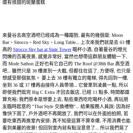
還有很甜的斑蘭蛋糕
Mode Sathorn - 夜景
來曼谷去高空酒吧已經成為一種趨勢, 最有的幾個是: Moon
Bar、Sirocco、Red Sky、Long Table... 上次來我們就是去 63 樓
高的
Sirocco Sky bar at State Tower
喝杯小酒, 自著曼谷的燈光
閃爍的百萬夜景, 感覺非常好, 當然也想帶這群朋友體驗一下,
而 Mode Sathon 正好也有它自己的 The Roof @38th Bar 高空酒
吧... 雖然只是 38 樓差別一大截, 但都住在這了, 方便呀, 也只是
想感受那個氣氛。 要上去 38 樓有獨立的電梯, 得先回到一樓,
坐到 36 或 37 樓再由接待人員帶領... 它營業到凌晨一點, 所以
即使我們逛完 Big C Extra 才回去飯店, 已經 11 點多, 時間都還
算充裕; 我們原本是想要上去, 點些東西吃吃喝杯小酒, 再玩朋
友臨時起意的 "Thai Style 交換禮物"... 結果服務人員說: 因為好
像快下雨了, 戶外酒吧不再開放了, 我們可以在外面拍拍照, 若
要吃東西再進室內安排; 真不知是這算不算幸運, 不用消費也能
看到美麗的夜景! 但回到室內就有點沒意思了... 所以我們晃了