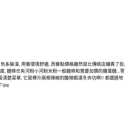
白色系裝潢, 用餐環境舒適, 而餐點價格雖然是比傳統店鋪貴了些,
同辣度, 麵條也有河粉小河粉米粉一般麵條和需要加價的雞蛋麵...等
不過我沒看清楚菜單, 它是標示兩根辣椒的酸辣蝦湯冬央功啊!! 泰國道地