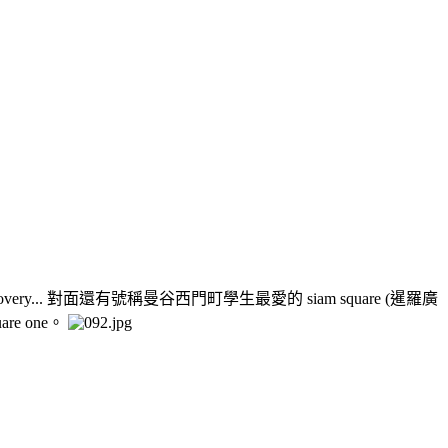
discovery... 對面還有號稱曼谷西門町學生最愛的 siam square (暹羅廣
e one。