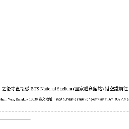
後才直接從 BTS National Stadium (國家體育館站) 搭空鐵
um Wan, Bangkok 10330 泰文地址：หอศิลปวัฒนธรรมแห่งกรุงเทพมหานคร , 939 ถ.พระ