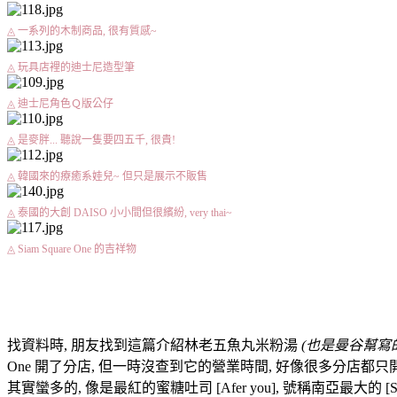
◬ 一系列的木制商品, 很有質感~
◬ 玩具店裡的迪士尼造型筆
◬ 迪士尼角色Ｑ版公仔
◬ 是麥胖... 聽說一隻要四五千, 很貴!
◬ 韓國來的療癒系娃兒~ 但只是展示不販售
◬ 泰國的大創 DAISO 小小間但很繽紛, very thai~
◬ Siam Square One 的吉祥物
Lim Lao Ngow 林老五魚丸麵店
找資料時, 朋友找到這篇介紹林老五魚丸米粉湯
(也是曼谷幫寫的
One 開了分店, 但一時沒查到它的營業時間, 好像很多分店都只開晚上
其實蠻多的, 像是最紅的蜜糖吐司 [Afer you], 號稱南亞最大的 [S