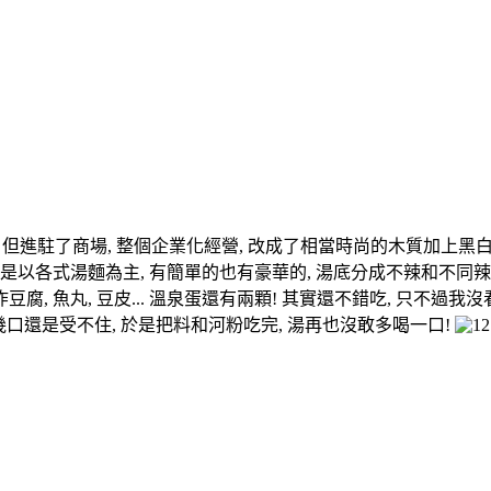
 但進駐了商場, 整個企業化經營, 改成了相當時尚的木質加上黑
, 主要還是以各式湯麵為主, 有簡單的也有豪華的, 湯底分成不辣和不
富, 炸豆腐, 魚丸, 豆皮... 溫泉蛋還有兩顆! 其實還不錯吃, 只
幾口還是受不住, 於是把料和河粉吃完, 湯再也沒敢多喝一口!