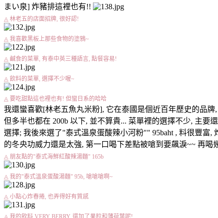
まい泉] 炸豬排這裡也有!!
◬ 林老五的店面招牌, 很好認!
◬ 我喜歡黑板上那些食物的塗鴉~
◬ 鹹食的菜單, 有泰中英三種語言, 點餐容易!
◬ 飲料的菜單, 選擇不少喔~
◬ 要吃甜點這也裡也有! 但蠻日系的哈哈
我還蠻喜歡[林老五魚丸米粉], 它在泰國是個近百年歷史的品牌,
但多半也都在 200b 以下, 並不算貴... 菜單裡的選擇不少
選擇; 我後來選了"泰式溫泉蛋酸辣小河粉"" 95baht , 料很豐
的冬央功威力還是太強, 第一口喝下差點被嗆到要飆淚~~ 再喝
◬ 朋友點的"泰式海鮮紅酸辣湯麵" 165b
◬ 我的"泰式溫泉蛋酸湯麵" 95b, 嗆嗆嗆啊~
◬ 小點心炸春捲, 也弄得好有質感
◬ 我的飲料 VERY BERRY, 還加了果粒和薄荷葉呢!