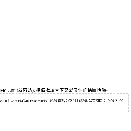
前往 Mo Chit (蒙奇站), 準備逛讓大家又愛又怕的恰圖恰啦~
ราม 1 แขวงวังใหม่ เขตปทุมวัน 10330 電話：02 214 66308 營業時間：10:00-21:00