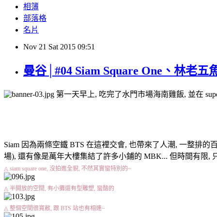
相簿
部落格
名片
Nov
21
Sat
2015
09:51
曼谷│#04 Siam Square One、
第一天早上, 吃完了水門市場海南雞飯, 並在 super
Siam Square One
Siam 因為兩條空鐵 BTS 在這裡交會, 也帶來了人潮, 一整排的百貨公司, 從 Ce
場), 還有像是萬年大樓集結了許多小鋪的 MBK... 但時間有限, 只
◬ siam square one, 沒拍進全貎, 不然其實蠻特別的~
◬ 半開放的空間, 有小攤還有型雕塑, 蠻酷的
◬ 整個空間很寬敝, 跟 BTS 站也有相連~