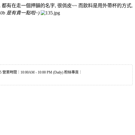
ry ... 都有在走一個押韻的名字, 很俏皮~~ 而飲料是用外帶杯的方式,
 50b 是有貴一點啦~)
51435 營業時間：10:00AM - 10:00 PM (Daily) 粉絲專頁：