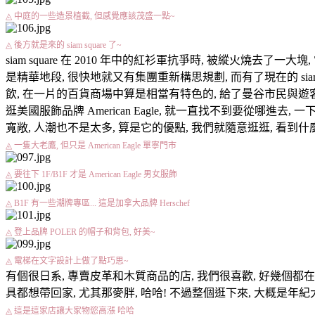
◬ 中庭的一些造景植截, 但感覺應該茂盛一點~
◬ 後方就是來的 siam square 了~
siam square 在 2010 年中的紅衫軍抗爭時, 被縱火燒
是精華地段, 很快地就又有集團重新構思規劃, 而有了現在的 siam
飲, 在一片的百貨商場中算是相當有特色的, 給了曼谷市民與遊客
逛美國服飾品牌 American Eagle, 就一直找不到要從哪
寬敞, 人潮也不是太多, 算是它的優點, 我們就隨意逛逛, 看到什
◬ 一隻大老鷹, 但只是 American Eagle 單寧門市
◬ 要往下 1F/B1F 才是 American Eagle 男女服飾
◬ B1F 有一些潮牌專區... 這是加拿大品牌 Herschef
◬ 登上品牌 POLER 的帽子和背包, 好美~
◬ 電梯在文字設計上做了點巧思~
有個很日系, 專賣皮革和木質商品的店, 我們很喜歡, 好幾個都
具都想帶回家, 尤其那麥胖, 哈哈! 不過整個逛下來, 大概是年
◬ 這是這家店讓大家物慾高漲 哈哈