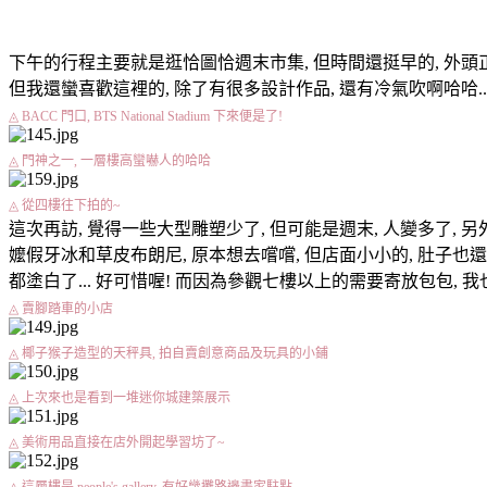
BACC 曼谷藝術文化中心
下午的行程主要就是逛恰圖恰週末市集, 但時間還挺早的, 外頭正熱著, 所以我
但我還蠻喜歡這裡的, 除了有很多設計作品, 還有冷氣吹啊哈哈..
◬ BACC 門口, BTS National Stadium 下來便是了!
◬ 門神之一, 一層樓高蠻嚇人的哈哈
◬ 從四樓往下拍的~
這次再訪, 覺得一些大型雕塑少了, 但可能是週末, 人變多了, 另外還
嬤假牙冰和草皮布朗尼, 原本想去嚐嚐, 但店面小小的, 肚子也還飽
都塗白了... 好可惜喔! 而因為參觀七樓以上的需要寄放包包
◬ 賣腳踏車的小店
◬ 椰子猴子造型的天秤具, 拍自賣創意商品及玩具的小鋪
◬ 上次來也是看到一堆迷你城建築展示
◬ 美術用品直接在店外開起學習坊了~