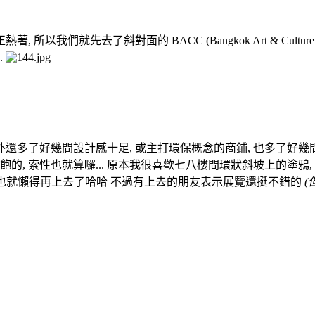
們就先去了斜對面的 BACC (Bangkok Art & Culture 
.
多了好幾間設計感十足, 或主打環保概念的商鋪, 也多了好幾間 cafe 
的, 索性也就算囉... 原本我很喜歡七八樓間環狀斜坡上的塗鴉, 
, 我也就懶得再上去了哈哈 不過有上去的朋友表示展覽還挺不錯的
(