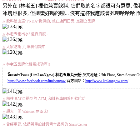
另外在 [林老五] 裡也兼賣飲料, 它們取的名字都很可有意思, 像我本來要
冰塊也很多, 但還蠻好喝的啦... 沒有這杯我應該會死吧哈哈
◬ 飲料是由這"PNDA"提供的, 就在店門口旁, 是獨立品牌
◬ 林老五也出水! 還真質感~
◬ 大家吃飽了, 準備付錢中...
◬ 林老五品牌化相當成功啊!!
ลิ้มเหล่าโหงว (LimLaoNgow) 林老五魚丸米粉
英文地址：5th Floor, Siam Square O
https://www.facebook.com/limlaongow
官方網站：
http://www.limlaongow.com/
◬ 前往 BACC 遇到的 ATM, 和計程車同系列欸哈哈
◬ 超大一間 Watsons 屈臣氏!
◬ 曾經重建, 依然著重設計與青年品牌的 Siam Center