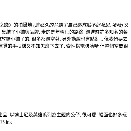
暹邏之戀》的拍攝地
(這麼久的片講了自己都有點不好意思, 哈哈)
又
的空間, 集結了小鋪與品牌, 走的是年輕化的路邊, 還進駐許多知名的餐
小鋪子的, 很多都還空著, 另外動線也有點亂... 像我們要去
口, 不連貫的手扶梯又不知怎麼下去了, 索性搭電梯哈哈 但整個空間很
出品, 以迪士尼及英雄系列為主題的公仔, 很可愛! 裡面也好多玩