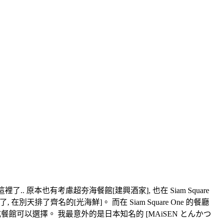
這裡了.. 原本也有考慮超夯海餐館[建興酒家], 也在 Siam Square
天排了齊名的[光海鮮]。 而在 Siam Square One 的餐廳
了一些中西泰式餐館可以選擇。 我最意外的是日本知名的 [MAiSEN とんかつ