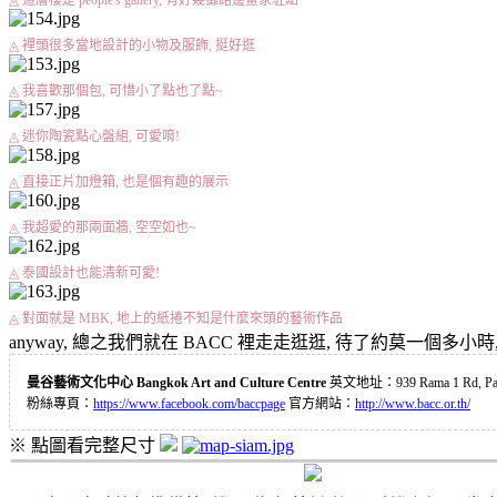
◬ 這層樓是 people's gallery, 有好幾攤路邊畫家駐點
◬ 裡頭很多當地設計的小物及服飾, 挺好逛
◬ 我喜歡那個包, 可惜小了點也了點~
◬ 迷你陶瓷點心盤組, 可愛唷!
◬ 直接正片加燈箱, 也是個有趣的展示
◬ 我超愛的那兩面牆, 空空如也~
◬ 泰國設計也能清新可愛!
◬ 對面就是 MBK, 地上的紙捲不知是什麼來頭的藝術作品
anyway, 總之我們就在 BACC 裡走走逛逛, 待了約莫一個多小時, 之
曼谷藝術文化中心 Bangkok Art and Culture Centre
英文地址：939 Rama 1 Rd, Path
粉絲專頁：
https://www.facebook.com/baccpage
官方網站：
http://www.bacc.or.th/
※ 點圖看完整尺寸