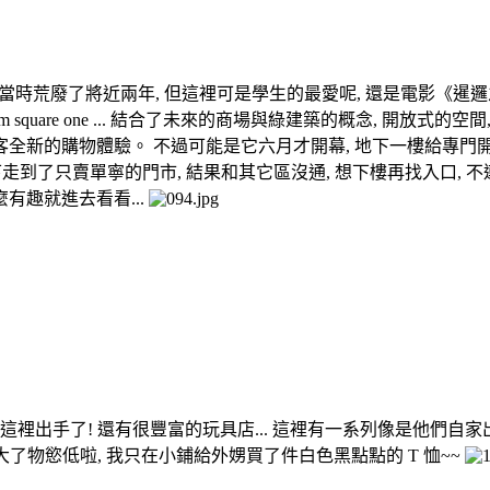
去了一大塊, 當時荒廢了將近兩年, 但這裡可是學生的最愛呢, 還是電影《
 square one ... 結合了未來的商場與綠建築的概念, 開放式
全新的購物體驗。 不過可能是它六月才開幕, 地下一樓給專門開放給
進去, 一下走到了只賣單寧的門市, 結果和其它區沒通, 想下樓再找入
麼有趣就進去看看...
在這裡出手了! 還有很豐富的玩具店... 這裡有一系列像是他們自家
紀大了物慾低啦, 我只在小鋪給外娚買了件白色黑點點的 T 恤~~