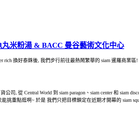
林老五魚丸米粉湯 & BACC 曼谷藝術文化中心
 rich 換好泰銖後, 我們步行前往最熱鬧繁華的 siam 暹羅商業區!
ntral World 到 siam paragon、siam center 和 siam 
能挑重點逛啊~ 於是 我們只把目標鎖定在近期才開幕的 siam squar