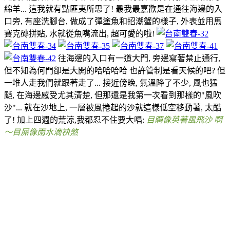
綿羊... 這我就有點匪夷所思了! 最我最嘉歡是在通往海邊的入
口旁, 有座洗腳台, 做成了彈塗魚和招潮蟹的樣子, 外表並用馬
賽克磚拼貼, 水就從魚嘴流出, 超可愛的啦!
往海邊的入口有一道大門, 旁邊寫著禁止通行,
但不知為何門卻是大開的哈哈哈哈 也許管制是看天候的吧? 但
一堆人走我們就跟著走了... 接近傍晚, 氣溫降了不少, 風也猛
颳, 在海邊感受尤其清楚, 但那還是我第一次看到那樣的"風吹
沙"... 就在沙地上, 一層被風捲起的沙就這樣低空移動著, 太酷
了! 加上四週的荒涼,我都忍不住要大唱:
目睭像英著風飛沙 啊
～目屎像雨水滴袂煞