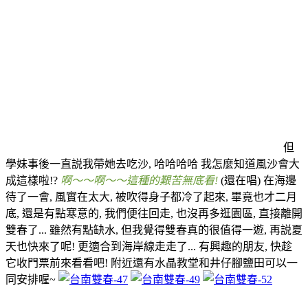
但
學妹事後一直説我帶她去吃沙, 哈哈哈哈 我怎麼知道風沙會大
成這樣啦!?
啊～～啊～～這種的艱苦無底看!
(還在唱) 在海邊
待了一會, 風實在太大, 被吹得身子都冷了起來, 畢竟也才二月
底, 還是有點寒意的, 我們便往回走, 也沒再多逛園區, 直接離開
雙春了... 雖然有點缺水, 但我覺得雙春真的很值得一遊, 再説夏
天也快來了呢! 更適合到海岸線走走了... 有興趣的朋友, 快趁
它收門票前來看看吧! 附近還有水晶教堂和井仔腳鹽田可以一
同安排喔~