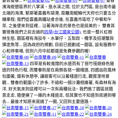
要去雙春...
雙春
濱海遊憩區界於八掌溪、急水溪之間, 位於北門區, 是台南市最
北端的海濱, 緊鄰著嘉義布袋港, 距離南鯤鯓代天府也只要五分
鐘車程; 我們從嘉義高鐵站會合後, 在嘉義市區吃了中餐和午
茶, 之後便來到這裡... 沿著海岸走的景色也是挺美的。 雙春其
實很像我們之前去過的
四草(台江國家公園)
, 也是一整片紅樹
林生態, 園區裡有海茄冬、水筆仔、五梨跤、欖李及招潮蟹與
彈塗魚等... 因為政府的規劃, 目前已挸劃成一園區, 設有服務中
心和停車場, 但到六月中前都還是免費參觀的喔!
四草是有較寬闊的水道而有了搭竹筏遊綠色隧
道的特色行程, 而雙春則是在兩側各搭一圈棧道, 四週由防風林
包圍著, 還有休憩亭, 讓遊客可以沿著棧道行走, 觀賞溼地景
觀... 雙春的範圍小了許多, 不過和一個沙灘相連著, 有森林有海
洋, 好天氣來到這裡可以一次有兩種玩法~ 我們進了園區就隨
意走走, 隨便揀了一邊的木棧道走, 但其實也不知道到底通到哪
去... 最後才知原來是繞了一圈, 又回到主要道路。