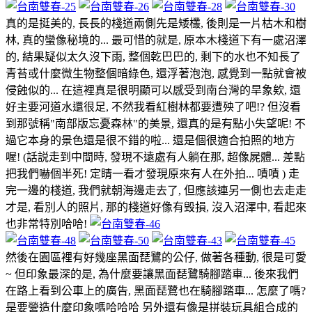
真的是挺美的, 長長的棧道兩側先是矮欉, 後則是一片枯木和樹
林, 真的蠻像秘境的... 最可惜的就是, 原本木棧道下有一處沼澤
的, 結果疑似太久沒下雨, 整個乾巴巴的, 剩下的水也不知長了
青苔或什麼微生物整個暗綠色, 還浮著泡泡, 感覺到一點就會被
侵蝕似的... 在這裡真是很明顯可以感受到南台灣的旱象欸, 還
好主要河道水還很足, 不然我看紅樹林都要遭殃了吧!? 但沒看
到那號稱"南部版忘憂森林"的美景, 還真的是有點小失望呢! 不
過它本身的景色還是很不錯的啦... 還是個很適合拍照的地方
喔! (話説走到中間時, 發現不遠處有人躺在那, 超像屍體... 差點
把我們嚇個半死! 定睛一看才發現原來有人在外拍... 嘖嘖 ) 走
完一邊的棧道, 我們就朝海邊走去了, 但應該連另一側也去走走
才是, 看別人的照片, 那的棧道好像有毁損, 沒入沼澤中, 看起來
也非常特別哈哈!
然後在園區裡有好幾座黑面琵鷺的公仔, 做著各種動, 很是可愛
~ 但印象最深的是, 為什麼要讓黑面琵鷺騎腳踏車... 後來我們
在路上看到公車上的廣告, 黑面琵鷺也在騎腳踏車... 怎麼了嗎?
是要營造什麼印象嗎哈哈哈 另外還有像是拼裝玩具組合成的