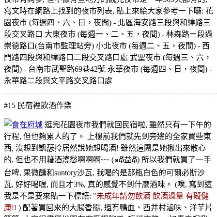
寫文時在網路上找到的夜市列表, 貼上來給大家參考一下囉: 花
園夜市 (每週四、六、日，夜間) - 北區海安路三段與和緯路三
段交叉路口 大東夜市 (每週一、二、五，夜間) - 林森路ㄧ段過
崇德路口(台南市監理站旁) 小北夜市 (每週二、五，夜間) - 西
門路四段與和緯路口二段交叉路口處 武聖夜市 (每週三、六，
夜間) - 台南市武聖路69巷42號 永華夜市 (每週四、日，夜間) -
永華路二段與文平路交叉路口處
#15
民宿裡飲酒作樂
逛完花園夜市我們就回民宿啦, 雖然只有一下午的
行程, 但也夠累人的了。 上樓前我們就先到旁邊的全家買些東
西, 沒想到凱瑟拎居然說她想喝酒! 雖然這團是她揪出來散心
的, 但也不用藉酒澆愁啊啊啊~~ (๑థิ益థิ) 所以我們就買了一手
台啤, 果微醺和suntory沙瓦, 我喝的是那瓶白色的可爾必斯沙
瓦, 好好喝喔, 而且才3%, 真的感覺不到什麼酒味。 (噗, 寫到這
我是不是要來貼一下標語:
"未成年請勿飲酒 飲酒過量 有礙健
康!!
) 配著買回來的大腸香腸, 還有鴨血、西井村滷味、洋芋片