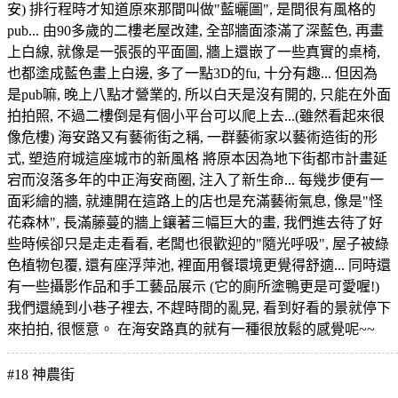
安) 排行程時才知道原來那間叫做"藍曬圖", 是間很有風格的
pub... 由90多歲的二樓老屋改建, 全部牆面漆滿了深藍色, 再畫
上白線, 就像是一張張的平面圖, 牆上還嵌了一些真實的桌椅,
也都塗成藍色畫上白邊, 多了一點3D的fu, 十分有趣... 但因為
是pub嘛, 晚上八點才營業的, 所以白天是沒有開的, 只能在外面
拍拍照, 不過二樓倒是有個小平台可以爬上去...(雖然看起來很
像危樓) 海安路又有藝術街之稱, 一群藝術家以藝術造街的形
式, 塑造府城這座城市的新風格 將原本因為地下街都市計畫延
宕而沒落多年的中正海安商圈, 注入了新生命... 每幾步便有一
面彩繪的牆, 就連開在這路上的店也是充滿藝術氣息, 像是"怪
花森林", 長滿藤蔓的牆上鑲著三幅巨大的畫, 我們進去待了好
些時候卻只是走走看看, 老闆也很歡迎的"隨光呼吸", 屋子被綠
色植物包覆, 還有座浮萍池, 裡面用餐環境更覺得舒適... 同時還
有一些攝影作品和手工藝品展示 (它的廁所塗鴨更是可愛喔!)
我們還繞到小巷子裡去, 不趕時間的亂晃, 看到好看的景就停下
來拍拍, 很愜意。 在海安路真的就有一種很放鬆的感覺呢~~
#18
神農街