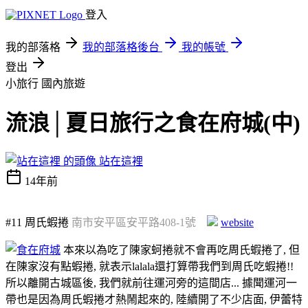
登入
我的部落格
我的部落格後台
我的帳號
登出
小旅行
國內旅遊
流浪│夏日旅行之食在府城(中)
站在這裡
14年前
#11
周氏蝦捲
南市安平區安平路408-1號
website
本來以為吃了陳家蚵捲就不會再吃周氏蝦捲了, 但
在陳家沒有點蝦捲, 就表示lalala還打算帶我們到周氏吃蝦捲!!
所以離開古城區後, 我們就前往運河旁的這間店... 據聞運河一
帶也是因為周氏蝦捲才熱鬧起來的, 陸續開了不少店面, 伊蕾特