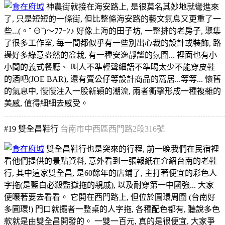
神農街就接在海安路上, 是很莫名其妙地就彎進來
了, 只是短短的一條街, 但比整條海安路的藝文氣息又更重了一
些...(。ˇ ⊖ˇ)～ﾌﾌｰﾝ♪ 好像上海的田子坊, 一整排的老房子, 聚集
了很多工作室, 每一間都似乎有一些別出心裁的設計或裝飾, 路
邊好多綠意盎然的盆栽, 有一種安逸靜謐的氛圍... 裡面也有小
小間的義式餐廳、 叫人不準輕聲細語不準喝太少不能穿皮鞋
的酒吧(JOE BAR), 還有賣公仔等設計商品的窩居...等等... 懷舊
的氣息中, 慢慢注入一股新穎的潮流, 兩者衝擊形成一種複雜的
美感, 值得細細去感受。
#19
雙全昌鞋行
台南市中西區西門路2段316號
雙全昌鞋行也是突來的行程, 前一晚我們在民宿裡
看他們提供的景點資料, 意外看到一張報紙在介紹台南的老鞋
行, 其中這家雙全昌, 是60餘年的店鋪了, 主打著便宜的彩色人
字拖(是藍白必殺監獄拖的親戚), 以及耐穿第一中國強... 大家
便嚷著要去看看。 它開在西門路上, 但位於圓環周圍 (台南好
多圓環!) 門口就擺者一整桌的人字拖, 各種配色都有, 聽說多色
款就是由雙全昌開發的。 一雙一百元, 真的是很便宜, 大家爭