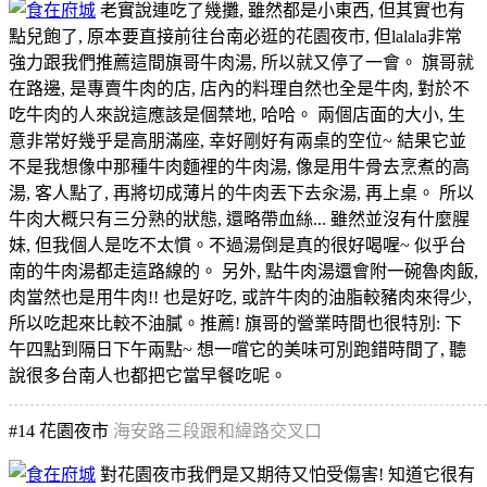
老實說連吃了幾攤, 雖然都是小東西, 但其實也有
點兒飽了, 原本要直接前往台南必逛的花園夜市, 但lalala非常
強力跟我們推薦這間旗哥牛肉湯, 所以就又停了一會。 旗哥就
在路邊, 是專賣牛肉的店, 店內的料理自然也全是牛肉, 對於不
吃牛肉的人來說這應該是個禁地, 哈哈。 兩個店面的大小, 生
意非常好幾乎是高朋滿座, 幸好剛好有兩桌的空位~ 結果它並
不是我想像中那種牛肉麵裡的牛肉湯, 像是用牛骨去烹煮的高
湯, 客人點了, 再將切成薄片的牛肉丟下去汆湯, 再上桌。 所以
牛肉大概只有三分熟的狀態, 還略帶血絲... 雖然並沒有什麼腥
妹, 但我個人是吃不太慣。不過湯倒是真的很好喝喔~ 似乎台
南的牛肉湯都走這路線的。 另外, 點牛肉湯還會附一碗魯肉飯,
肉當然也是用牛肉!! 也是好吃, 或許牛肉的油脂較豬肉來得少,
所以吃起來比較不油膩。推薦! 旗哥的營業時間也很特別: 下
午四點到隔日下午兩點~ 想一嚐它的美味可別跑錯時間了, 聽
說很多台南人也都把它當早餐吃呢。
#14
花園夜市
海安路三段跟和緯路交叉口
對花園夜市我們是又期待又怕受傷害! 知道它很有