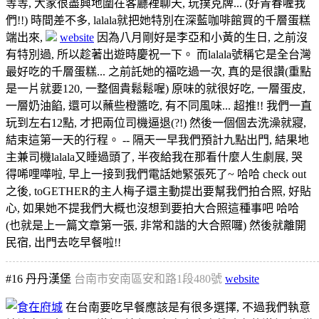
等等, 大家很盡興地圍在客廳裡聊天, 玩撲克牌... (好青春喔我
們!!) 時間差不多, lalala就把她特別在深藍咖啡館買的千層蛋糕
端出來,
website
因為八月剛好是李亞和小黃的生日, 之前沒
有特別過, 所以趁著出遊時慶祝一下。 而lalala號稱它是全台灣
最好吃的千層蛋糕... 之前託她的福吃過一次, 真的是很讚(重點
是一片就要120, 一整個貴鬆鬆喔) 原味的就很好吃, 一層蛋皮,
一層奶油餡, 還可以蘸些橙醬吃, 有不同風味... 超推!! 我們一直
玩到左右12點, 才把兩位司機逼退(?!) 然後一個個去洗澡就寢,
結束這第一天的行程。 -- 隔天一早我們預計九點出門, 結果地
主兼司機lalala又睡過頭了, 半夜給我在那看什麼人生劇展, 哭
得唏哩嘩啦, 早上一接到我們電話她緊張死了~ 哈哈 check out
之後, toGETHER的主人梅子還主動提出要幫我們拍合照, 好貼
心, 如果她不提我們大概也沒想到要拍大合照這種事吧 哈哈
(也就是上一篇文章第一張, 非常和諧的大合照囉) 然後就離開
民宿, 出門去吃早餐啦!!
#16
丹丹漢堡
台南市安南區安和路1段480號
website
在台南要吃早餐應該是有很多選擇, 不過我們執意