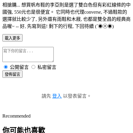
相搶購... 想買帆布鞋的李亞則是選了雙白色但有彩紅線條的中
國強, 550元也是很便宜。 它同時也代理converse, 不過鞋款的
選擇就比較少了, 另外還有雨鞋和木屐, 也都是雙全昌的經典商
品喔~ -- 好, 先寫到這! 剩下的行程, 下回待續 (´◉㉨◉)
載入更多
公開留言
私密留言
發佈留言
請先
登入
以發表留言。
Recommended
你可能也喜歡