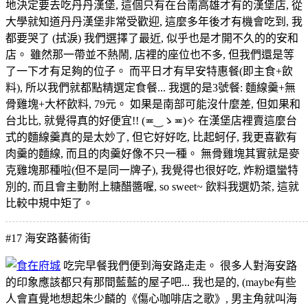
地決定要去吃丹丹漢堡, 這個只有在台南高雄才有的漢堡店, 從
大學就知道丹丹漢堡非常受歡迎, 這麼多年後才有機會吃到, 我
都要哭了 (拭淚) 我們選擇了最近, 似乎也是才開不久的的安和
店。 雖然那一帶並不熱鬧, 店裡的座位也不多, 但我們還是等
了一下才有足夠的位子。 而平日才有早安特惠餐(即主食+飲
料), 所以我們就都點精選定食餐... 我選的是3號餐: 麵線羹+無
骨雞塊+大杯飲料, 79元。 如果是南部可能沒什麼差, 但如果和
台北比, 就覺得真的好便宜!! (≖‿ゝ≖)✧ 在漢堡店裡賣這麼台
式的麵線羹真的是太妙了, 但它好好吃, 比起蚵仔, 我更喜歡有
肉羹的麵線, 而且的肉羹好像不只一種。 無骨雞塊其實就是麥
克雞塊那種啦(但不是同一牌子), 我覺得也很好吃, 炸粉還蠻特
別的, 而且會主動附上糖醋醬喔, so sweet~ 飲料我選奶茶, 這就
比較中規中矩了。
#17
海安路藝術街
吃完早餐我們便到海安路走走。 很多人對海安路
的印象應該都只有那間藍藍的屋子吧... 我也是的, (maybe有些
人會直覺地想起朱少麟的《傷心咖啡店之歌》, 男主角就叫海