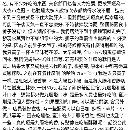
名, 有不少好吃的東西, 美食節目也曾大力推薦, 更被票選為十
大夜市之冠。 也聽過太多人說每次去都擠得水洩不通... 進去
不到三分鐘就忍不住大動肝火... 但我們這天還真的挺幸運的,
可能下午後天氣一直不怎麼好, 不時就掉幾滴雨, 整個花園夜市
攤子沒有少, 但人潮卻不多... 我們居然不到半個鐘頭就走完了,
發現它其實也不如想像中的大, 攤子的重覆性也蠻高的。 好笑
的是, 因為之前肚子太飽了, 逛的時候都沒有什麼特別想吃的,
我只買了一杯古早味菊花茶... 太早逛完, 全lalala去領蛋糕還沒
回來, 我們便説先在2號出口等, 若有想要吃什麼的就再進去
買... 結果大家又紛紛進去找吃的了, 很好笑, 原來心中都有盤算
買哪樣吃, 之前在客氣什麼啊 哈哈哈 ﾝ(๑≖ˇω≖) 我進去只買了
一樣, 是紅妃大腸香腸, 不是大腸包小腸, 而是將大腸和香腸切
片在鐵皮上拌炒, 一份50元, 我點了兩份帶回民宿, 九層塔和蜜
汁口味... 通常都只做九層塔口味, 是最多人買也最好吃的, 蜜汁
則是我個人喜好啦。 如果要別的口味, 可以跟他們講, 會另外
做。 店員裝好盒後, 有一些配菜可以自己加: 辣醬、蒜片、小
黃瓜等等。 回去吃過後, 蜜汁的少了那份香氣, 醬料也太甜了
一些... 真的還是九層塔的香, 有點像在吃鹹酥雞呢。 話說台南
夜市有夠多, 但不像有些地方的觀光夜市是一年365天都有的,