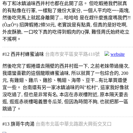
布丁和冰鎮滷味西井村也都在此開了店。 但吃蝦捲我們就真
的有點像在行軍, 一樣點了幾份大家分, 一個人平均吃一~兩塊,
然後吃完馬上就起身離開了... 哈哈哈 是在趕什麼進度嗎我們?!
(ÒܫÓױ) 招牌蝦捲2條50元, 老實說是有點貴, 但真的是好吃啊,
外皮酥脆, 一口咬下真的吃得到蝦肉的Q彈, 難怪周氏始終屹立
不搖啊。
#12
西井村蜂蜜滷味
台南市安平區安平路418號
website
然後吃完了蝦捲還去隔壁的西井村逛一下, 之前老妹帶過幾次,
我還蠻喜歡的這個龍眼蜂蜜滷味, 所以就買了一包綜合的, 200
元, 有雞翅、雞爪、雞胗、鴨翅、海帶、豆干...有比單買還便
宜一些。 台南還有另一家冰鎮滷味的叫"松村", 這家我好像就
沒吃過了, 但也是非常有名, 本店在赤崁樓附近, 原本隔天要去
逛, 逛逛赤崁樓喝義豐冬瓜茶, 但因為時間不夠, 也就把那一區
跳過了。
#13
旗哥牛肉湯
台南市北區中華北路跟大興街交叉口