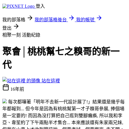
登入
我的部落格
我的部落格後台
我的帳號
登出
相聚一刻
活動紀錄
聚會│桃桃幫七之糗哥的新一
代
站在這裡
16年前
每次都嚷著「明年不去新一代設計展了!」結果還是幾乎每
年都報到... 但今年是因為有桃桃幫第一才子糗哥參展, 捧個場
是一定要的! 而因為沒打算把自己逛到雙腳癱瘓, 所以我和李
亞、韋笙約了下午兩點半才集合... 本來應該還有朱家兩兄妹,