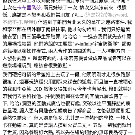
但我在火車上才收到簡訊說一個要考試一個要搬家, 走不開。
上次在
卡布里喬莎
, 兩兄妹缺了一次, 這次又無法前來...很遺
憾... 應該是不想再和我們當朋友了吧...
(這是說好的keyword,
不能不打, 哈哈!)
但遇到了離開台北太久的韋笙之迷路事件, 我
和李亞都在館外聊了兩段往事, 他才匆匆趕到... 我們只好逼著
他去窗口買三張學生票賠罪, 哈哈哈。 一進去我們就先去中原
的展場找糗哥, 他們這組的主題是"w-infinity宇宙防衛隊", 類似
跳舞機以腳操作模式, 兩人合作的闖關遊戲... 一人控制方向, 一
人發射武器。 還蠻有趣的, 未來若有機會做成產品或者可以在
遊樂場裡玩到, 應該會很受歡迎。
我們硬把可憐的韋笙推上去玩了一段, 他明明剛才走很多路腳
很痠了, 還要玩這種只用腳踩來踩去的遊戲, 而且被一直被壞心
的我和李亞笑...XD 然後又得知洞豆今年也有展出, 糗哥就特別
帶我們去雲科找他...(中間我們還在命定的宜蘭九層炊待了一
下, 哈哈) 洞豆的互動式廣告也很有趣, 突破以往平面靜態的廣
告呈現, 讓人更有興趣去接觸廣告了解商品... 之後就隨便亂逛,
雖然快結束了, 但人還是很多, 尤其是一些熱門的學校, 一堆人
卡在動線上, 真的是會讓人擠到火冒三丈。 五點一到我們就出
了世貿, 因為餐廳訂六點, 所以先在紐約紐約的無印良品待了一