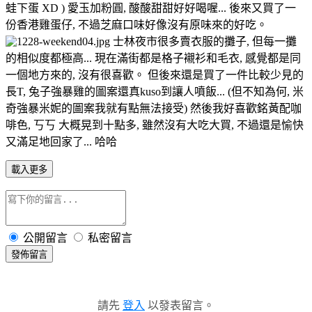
蛙下蛋 XD ) 愛玉加粉圓, 酸酸甜甜好好喝喔... 後來又買了一
份香港雞蛋仔, 不過芝麻口味好像沒有原味來的好吃。
士林夜市很多賣衣服的攤子, 但每一攤
的相似度都極高... 現在滿街都是格子襯衫和毛衣, 感覺都是同
一個地方來的, 沒有很喜歡。 但後來還是買了一件比較少見的
長T, 兔子強暴雞的圖案還真kuso到讓人噴飯... (但不知為何, 米
奇強暴米妮的圖案我就有點無法接受) 然後我好喜歡銘黃配咖
啡色, 丂丂 大概晃到十點多, 雖然沒有大吃大買, 不過還是愉快
又滿足地回家了... 哈哈
載入更多
公開留言
私密留言
發佈留言
請先
登入
以發表留言。