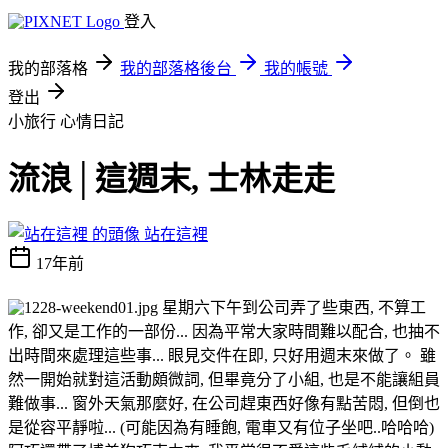
登入
我的部落格
我的部落格後台
我的帳號
登出
小旅行
心情日記
流浪│這週末, 士林走走
站在這裡
17年前
星期六下午到公司弄了些東西, 不算工
作, 卻又是工作的一部份... 因為平常大家時間難以配合, 也抽不
出時間來處理這些事... 眼見交件在即, 只好用週末來做了。 雖
然一開始就對這活動頗微詞, 但畢竟分了小組, 也是不能讓組員
難做事... 窗外天氣那麼好, 在公司趕東西好像有點苦悶, 但倒也
是從容平靜啦... (可能因為有睡飽, 電車又有位子坐吧..哈哈哈)