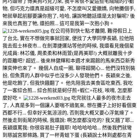
阿巧還帶了博美狗巧克力來, 我平常很不愛這些毛絨絨的小動
物, 但巧克力還真是超級可愛, 不怎麼叫又愛撒嬌, 向牠攤個手,
牠就舉起前腳要讓你抱了, 哈哈, 讓說牠聽話還是太好騙呢? 後
來我也真抱了牠, 還拍照... 這可是我第一次抱小狗。
在公司待到快七點才離開, 難得假日上
了台北, 實在不想做完事就回家, 便找了大學同學長穎, 拉他陪
我去逛士林夜市... 在劍潭捷運站等他的時候, 我還看見幾個星
光成員: 林芯儀, 周柔柔和林雨萱(是再美耶!) 大概就離我十步
的距離吧? 超近... 後來林健輝和本週才來踢館的馬來西亞新秀
陳奕伸也來了。 幾個人自成一圈, 聊得超開心... 他們沒特別裝
扮, 但魚貫的人群中似乎也沒多少人發現他們。 長穎來之後,
他是吃飽了, 但我快餓翻了。 他先陪我去美食區吃東西, 我吃
了一客綜合煎... 綜合煎就是蚵仔煎+蝦仁+花枝, 唉唷, 怎麼那
麼好吃。
吃完就往人最多的夜市走去
了, 人真是多到一個讓人要喘不過氣來, 想在攤子上好好看個東
西都不行... 但幸好天氣涼涼的, 否則我大概又要心浮氣燥了。
然後走到街尾的時候, 我還說: 啊怎麼都沒吃的? 我又餓了耶...
長穎還罵我: 你很容易肚子餓耶! 哈哈哈哈哈... 然後我們就彎
到慈誠宮那條路, 買了一杯青蛙下蛋 (長穎說士林到處都在青