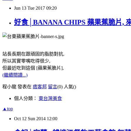
Jun
13
Tue
2017
09:20
好食│BANANA CHIPS 蘋果蕉脆片,
站長長期在跟頑固的脂肪對抗,
所以其實零嘴吃得很少,
但最近吃到這個 [蘋果蕉脆片],
(繼續閱讀...)
程小龍 發表在
痞客邦
留言
(0)
人氣(
)
個人分類：
東台灣美食
▲top
Oct
12
Sun
2014
12:00