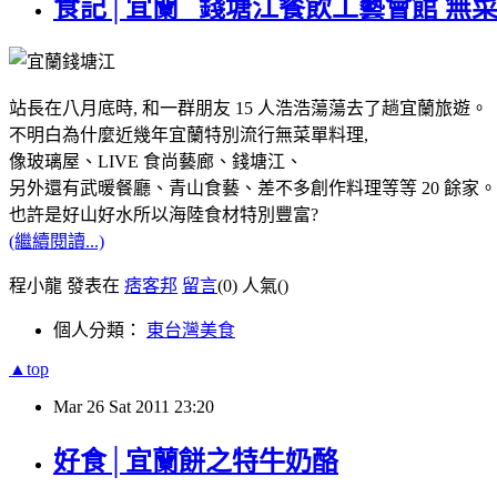
食記│宜蘭_ 錢塘江餐飲工藝會館 無
站長在八月底時, 和一群朋友 15 人浩浩蕩蕩去了趟宜蘭旅遊。
不明白為什麼近幾年宜蘭特別流行無菜單料理,
像玻璃屋、LIVE 食尚藝廊、錢塘江、
另外還有武暖餐廳、青山食藝、差不多創作料理等等 20 餘家。
也許是好山好水所以海陸食材特別豐富?
(繼續閱讀...)
程小龍 發表在
痞客邦
留言
(0)
人氣(
)
個人分類：
東台灣美食
▲top
Mar
26
Sat
2011
23:20
好食│宜蘭餅之特牛奶酪