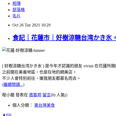
相簿
部落格
名片
Oct
26
Tue
2021
10:29
食記｜花蓮市｜好樹涼糖台湾かき氷
[ 好樹涼糖台湾かき氷 ] 是今年才認識的朋友 vivian 在花蓮
之前開在美崙地區，也是在地的網美店。
不少人會特別前往，連我朋友都慕名而去。
(繼續閱讀...)
程小龍 發表在
痞客邦
留言
(0)
人氣(
)
個人分類：
東台灣美食
▲top