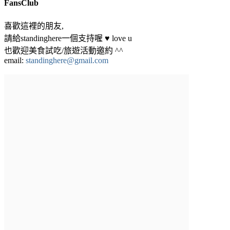
FansClub
喜歡這裡的朋友,
請給standinghere一個支持喔 ♥ love u
也歡迎美食試吃/旅遊活動邀約 ^^
email:
standinghere@gmail.com