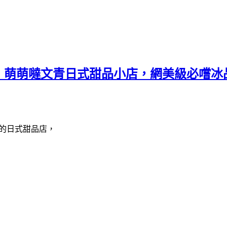
，萌萌噠文青日式甜品小店，網美級必嚐冰
所開的日式甜品店，