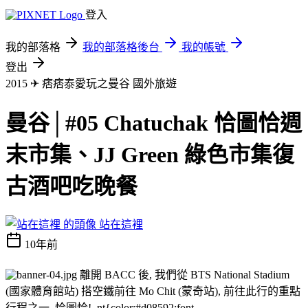
登入
我的部落格
我的部落格後台
我的帳號
登出
2015 ✈ 痞痞泰愛玩之曼谷
國外旅遊
曼谷│#05 Chatuchak 恰圖恰週
末市集、JJ Green 綠色市集復
古酒吧吃晚餐
站在這裡
10年前
離開 BACC 後, 我們從 BTS National Stadium
(國家體育館站) 搭空鐵前往 Mo Chit (蒙奇站), 前往此行的重點
行程之一, 恰圖恰! .nt{color:#d08592;font-