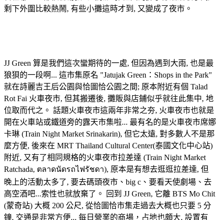
剩下外圍比較熱鬧, 有些小攤這時才到, 又變成了夜市。
恰圖恰綠色市集 JJ Green
JJ Green 算是我們這次蠻期待的一處, 但因為遇到大雨, 也是最
狼狽的一段啊... 這市集原名 "Jatujak Green：Shops in the Park"
就在詩麗吉王后公園與恰圖恰公園之間; 原本附近有個 Talad
Rot Fai 火車夜市, 但其搬遷後, 攤販與店鋪似乎就往此集中, 地
位取而代之。 話題火車夜市這兩年非常之夯, 火車夜市也就是
開在火車站或鐵道旁的露天市集啦... 最有名的是火車夜市席娜
卡琳 (Train Night Market Srinakarin), 但它太遠, 對多數人不是那
麼方便, 後來在 MRT Thailand Cultural Center(泰國文化中心站)
附近, 又有了相同規格的火車夜市拉差達 (Train Night Market
Ratchada, ตลาดนัดรถไฟรัชดา), 原本是有想去逛逛拉差達, 但
晚上的活動太多了, 要去碼頭夜市、big c、要看天使劇場、去
高空酒吧...索性也就放棄了。 回到 JJ Green, 它離 BTS Mo Chit
(蒙奇站) 大概 200 公尺, 從恰圖恰市集走過去大概也只要 5 分
鐘, 交通是非常方便... 每日營業的商場，占地也頗大, 設置有