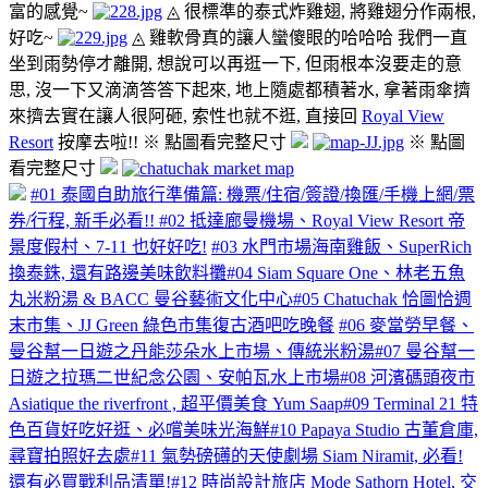
富的感覺~
◬ 很標準的泰式炸雞翅, 將雞翅分作兩根,
好吃~
◬ 雞軟骨真的讓人蠻傻眼的哈哈哈
我們一直
坐到雨勢停才離開, 想說可以再逛一下, 但雨根本沒要走的意
思, 沒一下又滴滴答答下起來, 地上隨處都積著水, 拿著雨傘擠
來擠去實在讓人很阿砸, 索性也就不逛, 直接回
Royal View
Resort
按摩去啦!! ※ 點圖看完整尺寸
※ 點圖
看完整尺寸
#01 泰國自助旅行準備篇: 機票/住宿/簽證/換匯/手機上網/票
券/行程, 新手必看!!
#02 抵達廊曼機場、Royal View Resort 帝
景度假村、7-11 也好好吃!
#03 水門市場海南雞飯、SuperRich
換泰銖, 還有路邊美味飲料攤
#04 Siam Square One、林老五魚
丸米粉湯 & BACC 曼谷藝術文化中心
#05 Chatuchak 恰圖恰週
末市集、JJ Green 綠色市集復古酒吧吃晚餐
#06 麥當勞早餐、
曼谷幫一日遊之丹能莎朵水上市場、傳統米粉湯
#07 曼谷幫一
日遊之拉瑪二世紀念公園、安帕瓦水上市場
#08 河濱碼頭夜市
Asiatique the riverfront , 超平價美食 Yum Saap
#09 Terminal 21 特
色百貨好吃好逛、必嚐美味光海鮮
#10 Papaya Studio 古董倉庫,
尋寶拍照好去處
#11 氣勢磅礡的天使劇場 Siam Niramit, 必看!
還有必買戰利品清單!
#12 時尚設計旅店 Mode Sathorn Hotel, 交