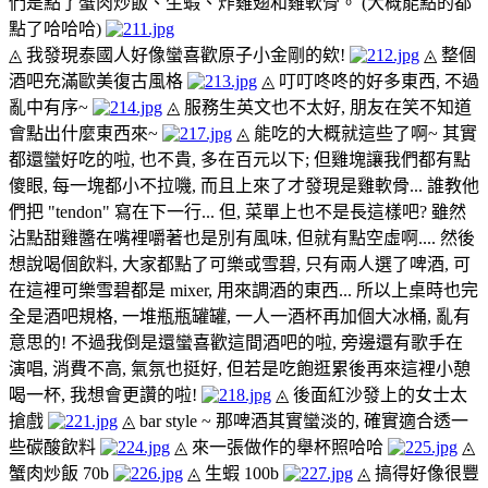
們是點了蟹肉炒飯、生蝦、炸雞翅和雞軟骨。 (大概能點的都
點了哈哈哈)
◬ 我發現泰國人好像蠻喜歡原子小金剛的欸!
◬ 整個
酒吧充滿歐美復古風格
◬ 叮叮咚咚的好多東西, 不過
亂中有序~
◬ 服務生英文也不太好, 朋友在笑不知道
會點出什麼東西來~
◬ 能吃的大概就這些了啊~
其實
都還蠻好吃的啦, 也不貴, 多在百元以下; 但雞塊讓我們都有點
傻眼, 每一塊都小不拉嘰, 而且上來了才發現是雞軟骨... 誰教他
們把 "tendon" 寫在下一行... 但, 菜單上也不是長這樣吧? 雖然
沾點甜雞醬在嘴裡嚼著也是別有風味, 但就有點空虛啊.... 然後
想說喝個飲料, 大家都點了可樂或雪碧, 只有兩人選了啤酒, 可
在這裡可樂雪碧都是 mixer, 用來調酒的東西... 所以上桌時也完
全是酒吧規格, 一堆瓶瓶罐罐, 一人一酒杯再加個大冰桶, 亂有
意思的! 不過我倒是還蠻喜歡這間酒吧的啦, 旁邊還有歌手在
演唱, 消費不高, 氣氛也挺好, 但若是吃飽逛累後再來這裡小憩
喝一杯, 我想會更讚的啦!
◬ 後面紅沙發上的女士太
搶戲
◬ bar style ~ 那啤酒其實蠻淡的, 確實適合透一
些碳酸飲料
◬ 來一張做作的舉杯照哈哈
◬
蟹肉炒飯 70b
◬ 生蝦 100b
◬ 搞得好像很豐