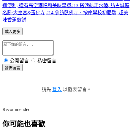
通便利, 還有高空酒吧和美味早餐
#13 搭渡船走水陸, 訪古城區
名勝:大皇宮&玉佛寺
#14 參訪臥佛寺、按摩學校初體驗, 超美
味香蕉煎餅
載入更多
公開留言
私密留言
發佈留言
請先
登入
以發表留言。
Recommended
你可能也喜歡