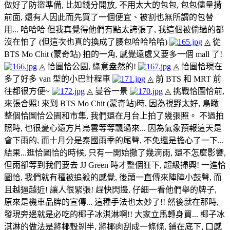
做好了防盜準備, 比如錢分開放, 不用太大的包包, 包包儘量揹
前面, 還有人因此而先買了一個便宜、被割也無所謂的包替
用... 哈哈哈 但我真覺得他們有點太誇張了, 我這個被偷過的都
沒在怕了 (但這次也真的換成了腰包哈哈哈哈)
◬ 從
BTS Mo Chit (蒙奇站) 拍的一角, 感覺遠處又要多一個 mall 了!
◬ 恰圖恰公園, 綠意盎然的!
◬ 恰圖恰現在
多了好多 van 型的小巴計程車
◬ 前 BTS 和 MRT 前
往都很方便~
◬ 曼谷一景
◬ 挑戰恰圖恰前,
來張合照!
來到 BTS Mo Chit (蒙奇站)時, 因為視野太好, 鳥瞰
整個恰圖恰公園和市集, 我們還在月台上拍了幾張照。 不過拍
照時, 也很憂心遠方片烏雲等等飄過來... 因為氣象預報這天是
會下雨的, 而十月分是泰國雨季的尾聲, 不免還是擔心了一下...
結果...逛恰圖恰的時候, 只有一開始撒了幾滴雨, 還不怎麼影響,
但雨卻等到我們要去 JJ Green 時才整個狂下, 超級掃興! 一進恰
圖恰, 我們就有種被追殺的感覺, 後頭一直傳來陣陣小鼓聲, 而
且越逼越近! 讓人很緊張! 趕快閃邊, 仔細一看他們舉的牌子,
原來是機車品牌的宣傳... 這種手法也太妙了!! 然後就在那時,
發現旁邊就是必吃的椰子冰淇淋啊!! 大家立馬轉身買... 椰子冰
淇淋的做法是將椰殼剝半, 將椰肉刮成一條條, 鋪在底下, 口感