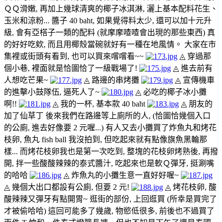
ＱＱ滑嫩, 再加上幾球清爽的椰子冰淇淋, 灑上基本配料花生、
玉米和涼粉... 醬子 40 baht, 如果覺得料太少, 還可以加十元升
級, 會有亞榙子一類的配料 (就摩摩喳喳會出現的那些東西) 真
的好好吃欸, 而且用椰殼當碗就好有一種在地風情。 大家在市
集裡或街頭有看到, 也可以買來嚐嚐看~~
◬ 穿過那
個小巷, 裡面就是恰圖恰了一級戰場了!
◬ 進去前有
人想吃芒果~
◬ 路邊的串烤攤
◬ 宣傳機車
的進擊小鼓隊伍, 逼死人了~
◬ 必吃的椰子冰小攤
啊!!
◬ 我的一杯, 基本款 40 baht
◬ 朋友的
加了仙草丁
後來我們在路邊等上廁所的人, (恰圖恰幾個入口
的公廁, 進去好像要 2 元喔...) 有人又去小攤買了炸魚丸和烤花
枝卵, 魚丸 fish ball 我沒拍到, 但吃起來就有點像旗魚黑輪那
樣... 而烤花枝卵我也是第一次吃到, 整塊的花枝卵烤熟後, 再撥
開, 拌一些酸酸辣辣的泰式醬汁, 吃起來也是軟Ｑ彈牙, 挺涮嘴
的哈哈
◬ 炸魚丸的小攤生意一直好好喔~
◬ 幾個大出口都設有公廁, 但要 2 元!
◬ 烤花枝卵, 酸
酸辣辣又彈牙有點開胃~
逛街的部份, 上回逛買 (所幸是買完了
才被偷哈哈) 這回可能多了幾歲, 物慾低很多, 前後也不過買了