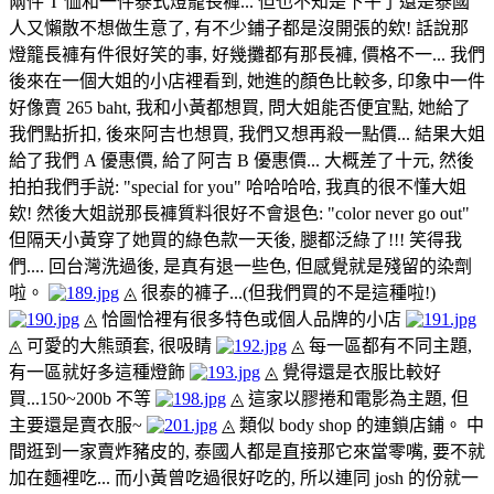
兩件 T 恤和一件泰式燈籠長褲... 但也不知是下午了還是泰國
人又懶散不想做生意了, 有不少鋪子都是沒開張的欸! 話說那
燈籠長褲有件很好笑的事, 好幾攤都有那長褲, 價格不一... 我們
後來在一個大姐的小店裡看到, 她進的顏色比較多, 印象中一件
好像賣 265 baht, 我和小黃都想買, 問大姐能否便宜點, 她給了
我們點折扣, 後來阿吉也想買, 我們又想再殺一點價... 結果大姐
給了我們 A 優惠價, 給了阿吉 B 優惠價... 大概差了十元, 然後
拍拍我們手説: "special for you" 哈哈哈哈, 我真的很不懂大姐
欸! 然後大姐説那長褲質料很好不會退色: "color never go out"
但隔天小黃穿了她買的綠色款一天後, 腿都泛綠了!!! 笑得我
們.... 回台灣洗過後, 是真有退一些色, 但感覺就是殘留的染劑
啦。
◬ 很泰的褲子...(但我們買的不是這種啦!)
◬ 恰圖恰裡有很多特色或個人品牌的小店
◬ 可愛的大熊頭套, 很吸睛
◬ 每一區都有不同主題,
有一區就好多這種燈飾
◬ 覺得還是衣服比較好
買...150~200b 不等
◬ 這家以膠捲和電影為主題, 但
主要還是賣衣服~
◬ 類似 body shop 的連鎖店鋪。
中
間逛到一家賣炸豬皮的, 泰國人都是直接那它來當零嘴, 要不就
加在麵裡吃... 而小黃曾吃過很好吃的, 所以連同 josh 的份就一