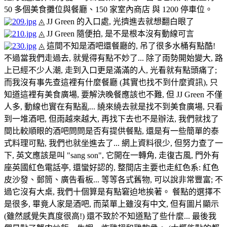
50 多個美食攤位與餐廳、150 家室內商店 與 1200 停車位。
◬ JJ Green 的入口處, 光擠進去就想翻白眼了
◬ JJ Green 隨便拍, 是不是根本沒有動線可言
◬ 這間不知是酒吧還餐廳的, 吊了很多水桶有點酷!
不過當我們走過去, 就覺得有點不妙了... 除了雨勢開始變大, 路
上已經不少人潮, 走到入口更是滿滿的人, 光看就有點頭痛了;
而我沒有事先查這裡有什麼餐廳 (其實也找不到什麼資訊), 只
知道這裡有美食廣場, 要解決晚餐應該也不難, 但 JJ Green 不僅
人多, 動線也實在有點亂... 繞來繞去就是找不到美食廣場, 只看
到一堆酒吧, 但雨越來越大, 再找下去也不是辦法, 我們就找了
間比較順眼的酒吧問問是否有提供餐點, 還是有一些簡單的泰
式料理可點, 我們也就坐進去了... 網上資料很少, 但努力查了一
下, 英文應該是叫 "sang son", 它開在一轉角, 走復古風, 門外有
座英國紅色電話亭, 還蠻好認的, 整間店主要也走紅色系: 紅色
皮沙發、郵筒、廣告看板... 等等各式舊物, 可以說非常豐富; 不
過它沒有大桌, 我們十個算是有點窘迫地挨著。 餐點的選擇不
是很多, 畢竟人家是酒吧, 而菜單上雖沒有中文, 但有圖片顯示
(雖然感覺失真度很高!) 還不致於不知道點了些什麼... 最後我