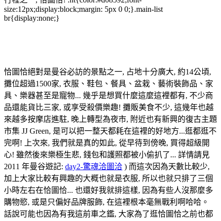
size:12px;display:block;margin: 5px 0 0;}.main-list
br{display:none;}
恰圖恰週末市集 Chatuchak weekend market
恰圖恰絕對是曼谷必訪的景點之一, 占地十分廣大, 約14公頃,
攤位超過1500家, 衣服、鞋包、餐具、盆栽、藝術裝飾品、家
具、樂器甚至是寵物... 幾乎是想買什麼這麼這裡都有, 不少商
品還能貨比三家, 或享受殺價樂趣! 攤販美食不少, 這幾年也越
來越多按摩店進駐, 晚上轉型為夜市, 附近也有新興的復古主題
市集 JJ Green, 是可以把一整天都耗在這裡的好地方...逛都逛不
完啊! 上次來, 我們就是真的如此, 從早待到傍晚, 買得超級開
心! 雖然後來樂極生悲, 錢包和護照都被小偷扒了... 詳情請見
2011 年曼谷遊記:
day2-驚魂洽圖洽
) 而這次因為天數比較少,
加上大家比較有興趣的大概也就是衣服, 所以也就只排了三個
小時左右在恰圖恰... 也還好我就排這樣, 因為有些人沒那麼多
購物慾, 或是只偏好品牌服飾, 在這裡根本毫無戰利啊哈哈。
話說可能也因為有我這前車之鑑, 大家為了逛恰圖恰之前也都