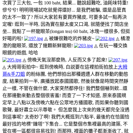
次買了三大包, 一包 100 baht, 結果... 聽說超難吃, 油耗味特重!
慘兮兮! 明明現場試吃就覺得還好... 是我們被騙, 還是品管真
的太不一致了? 所以大家若有要買炸豬皮, 可要多試一點再決
定喔! 逛到一半時, 因為實在腳太痠又口渴, 就隨便找了間店坐
坐... 我點了一杯龍眼茶(longan tea) 60 baht, 冰塊一樣很多, 但挺
好喝的啦!
◬ 被嫌很難吃的炸豬皮~
◬ 橘澄
澄的龍眼茶, 還放了幾顆新鮮龍眼!
◬ 在玩一種交換
眼鏡的遊戲, 哈哈
◬ 傍晚天氣沒那麼熱, 人反而又多了起來!
◬ 大拇哥街拍中~
逛到傍晚時, 白説要在這裡拍街拍放上
大拇
哥&手刀姐
的粉絲團, 他們想拍出那種週遭人群在移動的動態
度, 結果拍到一半, 廣播放起泰國國歌, 然後就像是時間突然靜
止一樣, 不管在做什麼, 大家突然都停住! 我們整個嚇到欸...還
在那邊動來動去整個很害羞! 而查了一下才知道, 原來泰國規
定早上八點以及傍晚六點在公眾地方播國歌, 而如果你聽到國
歌聲, 最好肅立以示尊敬。 但怎麼我上次來的幾天都完全沒遇
到這事呢? 太奇妙了啊! 我們大概逛到六點半, 最後約在恰圖恰
最好找的地標"鐘塔"下集合... 它是整個市集裡最高的建築, 不
管在哪一區都很容易找到! 而那時, 裡面的攤子都漸漸收了, 就