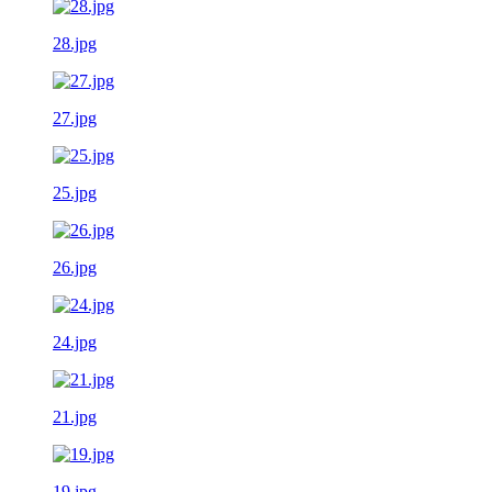
28.jpg
27.jpg
25.jpg
26.jpg
24.jpg
21.jpg
19.jpg