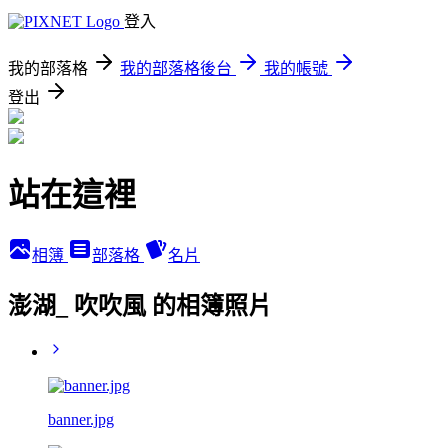
登入
我的部落格
我的部落格後台
我的帳號
登出
站在這裡
相簿
部落格
名片
澎湖_ 吹吹風 的相簿照片
banner.jpg