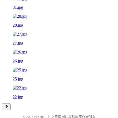
31.jpg
28.jpg
27.jpg
26.jpg
25.jpg
22.jpg
© 2026
PIXNET
｜
文章與圖片權利屬原作者所有