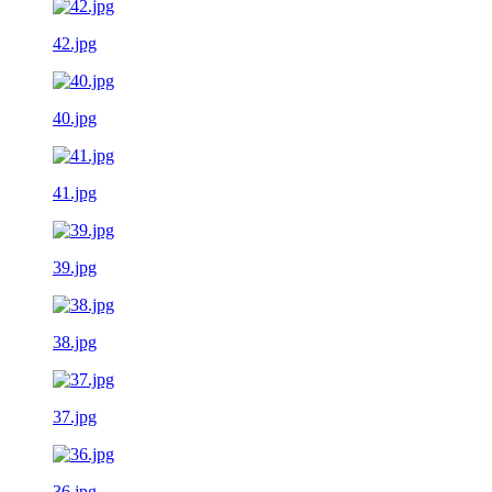
42.jpg
40.jpg
41.jpg
39.jpg
38.jpg
37.jpg
36.jpg