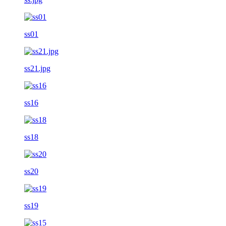
ss01
ss21.jpg
ss16
ss18
ss20
ss19