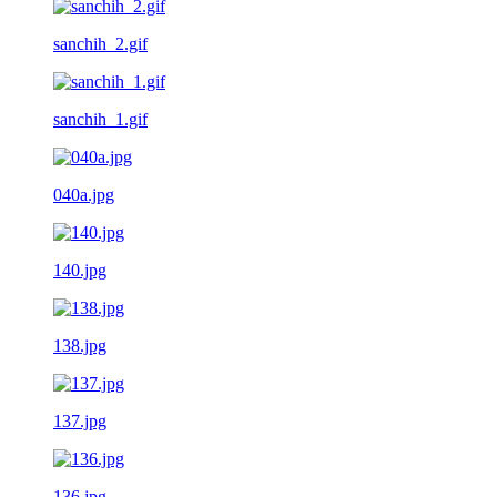
sanchih_2.gif
sanchih_1.gif
040a.jpg
140.jpg
138.jpg
137.jpg
136.jpg